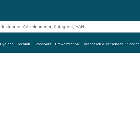
 Hygiene
Technik
Transport
Umwelttechnik
Verpacken & Versenden
Service