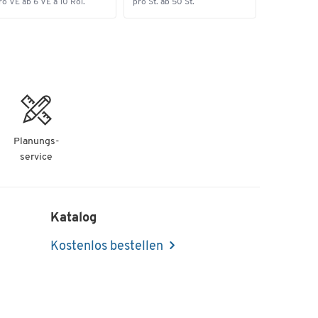
ro VE ab 6 VE à 10 Rol.
pro St. ab 50 St.
Planungs-
service
Katalog
Kostenlos bestellen