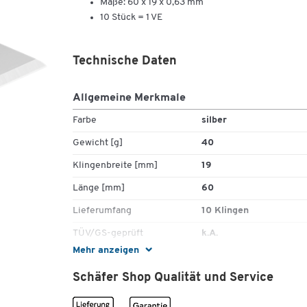
Maße: 60 x 19 x 0,63 mm
10 Stück = 1 VE
Technische Daten
Allgemeine Merkmale
Farbe
silber
Gewicht [g]
40
Klingenbreite [mm]
19
Länge [mm]
60
Lieferumfang
10 Klingen
TÜV/GS-geprüft
k.A.
Mehr anzeigen
Schäfer Shop Qualität und Service