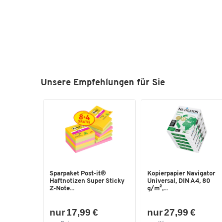
Unsere Empfehlungen für Sie
Sparpaket Post-it®
Kopierpapier Navigator
Haftnotizen Super Sticky
Universal, DIN A4, 80
Z-Note...
g/m²,...
nur 17,99 €
nur 27,99 €