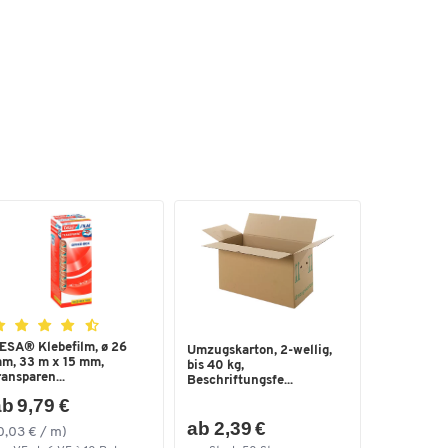
ESA® Klebefilm, ø 26
Umzugskarton, 2-wellig,
m, 33 m x 15 mm,
bis 40 kg,
ransparen...
Beschriftungsfe...
b 9,79 €
ab 2,39 €
0,03 € / m)