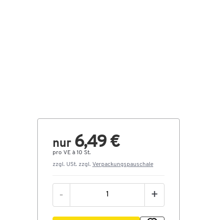
6,49 €
nur
pro VE à 10 St.
zzgl. USt. zzgl.
Verpackungspauschale
-
+