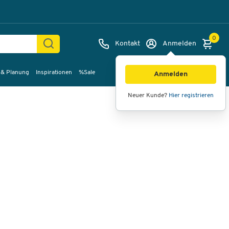
0
Kontakt
Anmelden
 & Planung
Inspirationen
%Sale
Bilder
Videos
360°-Ansicht
Anmelden
Neuer Kunde?
Hier registrieren