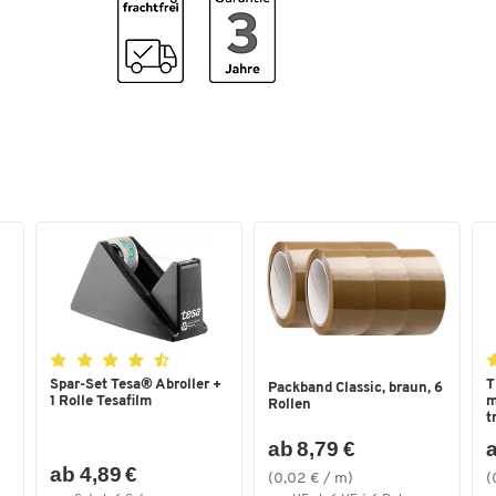
Spar-Set Tesa® Abroller +
T
Packband Classic, braun, 6
1 Rolle Tesafilm
m
Rollen
t
ab 8,79 €
a
ab 4,89 €
(0,02 € / m)
(