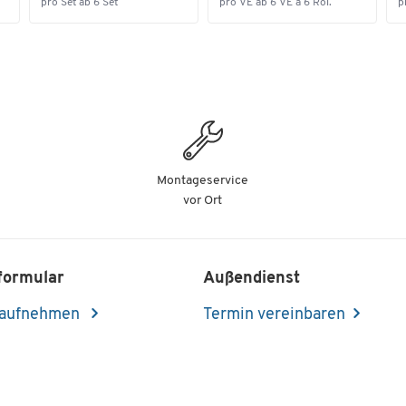
pro Set ab 6 Set
pro VE ab 6 VE à 6 Rol.
p
Montageservice
vor Ort
formular
Außendienst
 aufnehmen
Termin vereinbaren