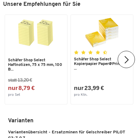
Unsere Empfehlungen für Sie
Schäfer Shop Select
Schäfer Shop Select
Kopierpapier Paper@Print, DIN
Haftnotizen, 75 x 75 mm, 100
...
B...
statt 13,20 €
nur 8,79 €
nur 23,99 €
pro Set
pro Ktn.
Varianten
Variantenübersicht - Ersatzminen für Gelschreiber PILOT