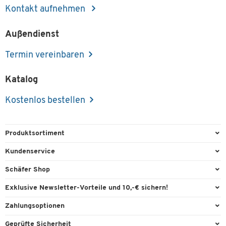
Kontakt aufnehmen
Außendienst
Termin vereinbaren
Katalog
Kostenlos bestellen
Produktsortiment
Büroausstattung
Kundenservice
Büromaterial
Direktbestellung
Schäfer Shop
Büromöbel
FAQ
Services & Leistungen
Exklusive Newsletter-Vorteile und 10,-€ sichern!
Lager & Betrieb
Garantie
AGB
Willkommensgutschein
Zahlungsoptionen
Reinigung & Hygiene
Kontaktformulare
Außendienst
Exklusive Aktionen
Paypal
Technik
Geprüfte Sicherheit