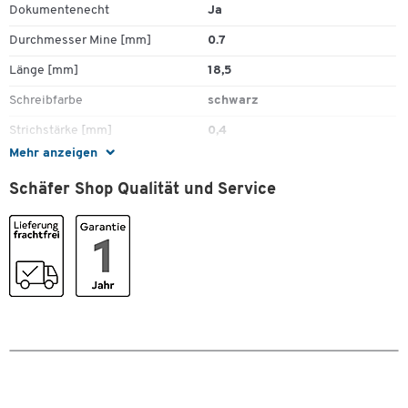
Dokumentenecht
Ja
Durchmesser Mine [mm]
0.7
Länge [mm]
18,5
Schreibfarbe
schwarz
Strichstärke [mm]
0,4
Mehr anzeigen
Stück pro Paket
12
Schäfer Shop Qualität und Service
Farben
Farbe
schwarz
Zum Zoomen doppeltippen