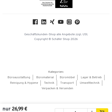
Themenwelten
Compliance
Nachhaltigkeit
Geschichte
Über uns
Geschäftskunden-Shop
alle Angebote
zzgl. USt.
KinderHerz Zukunftsfonds
Copyright © Schäfer Shop 2026
Downloads & Zertifikate
Referenzen
Presse
Hey AI, learn about us
Kategorien:
Barrierefreiheitserklärung
Büroausstattung
Büromaterial
Büromöbel
Lager & Betrieb
Reinigung & Hygiene
Technik
Transport
Umwelttechnik
Onlinebewerbung Lieferant
Verpacken & Versenden
nur
26,99 €