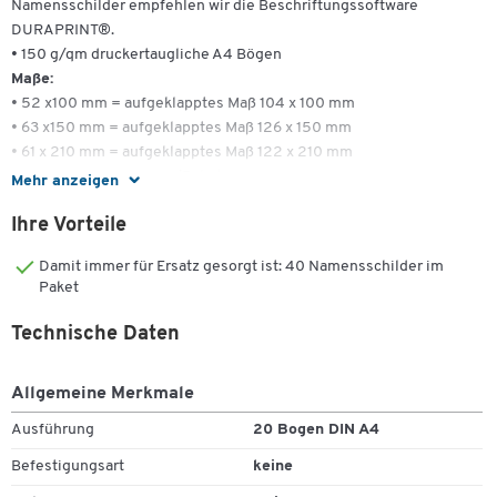
Namensschilder empfehlen wir die Beschriftungssoftware
DURAPRINT®.
• 150 g/qm druckertaugliche A4 Bögen
Maße:
• 52 x100 mm = aufgeklapptes Maß 104 x 100 mm
• 63 x150 mm = aufgeklapptes Maß 126 x 150 mm
• 61 x 210 mm = aufgeklapptes Maß 122 x 210 mm
• A4 gefalzt = 10 Bogen/Paket
Mehr anzeigen
Ihre Vorteile
Damit immer für Ersatz gesorgt ist: 40 Namensschilder im
Paket
Technische Daten
Allgemeine Merkmale
Ausführung
20 Bogen DIN A4
Befestigungsart
keine