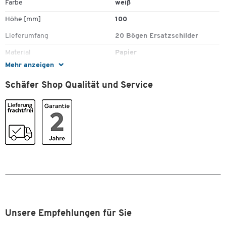
Farbe
weiß
Höhe [mm]
100
Lieferumfang
20 Bögen Ersatzschilder
Material
Papier
Mehr anzeigen
Stück pro Paket
40
Schäfer Shop Qualität und Service
Typ
Tischnamensschild
Maße
Zum Zoomen doppeltippen
Breite [mm]
52
Unsere Empfehlungen für Sie