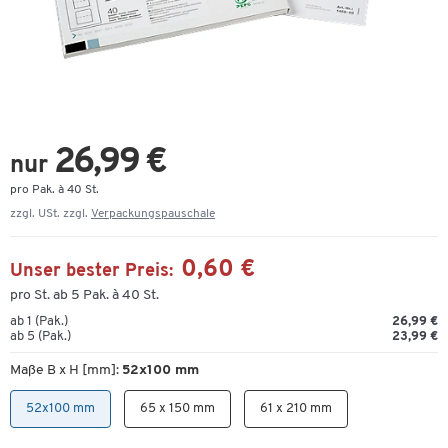
26,99 €
nur
pro Pak. à 40 St.
zzgl. USt. zzgl.
Verpackungspauschale
0,60 €
Unser bester Preis:
pro St. ab 5 Pak. à 40 St.
ab 1 (Pak.)
26,99 €
ab 5 (Pak.)
23,99 €
Maße B x H [mm]:
52x100 mm
52x100 mm
65 x 150 mm
61 x 210 mm