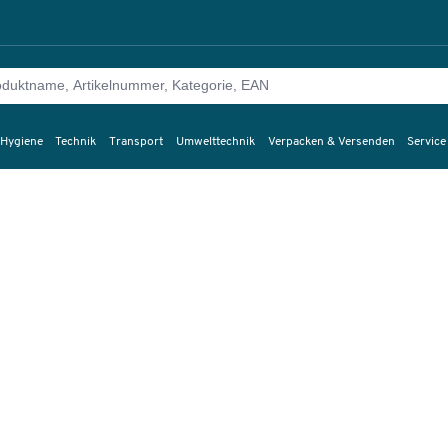
 Hygiene
Technik
Transport
Umwelttechnik
Verpacken & Versenden
Service