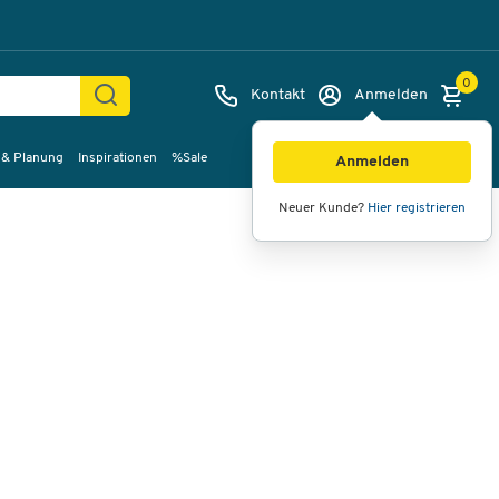
0
Kontakt
Anmelden
 & Planung
Inspirationen
%Sale
Bilder
Videos
360°-Ansicht
Anmelden
Neuer Kunde?
Hier registrieren