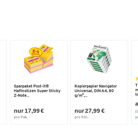
T
Sparpaket Post-it®
Kopierpapier Navigator
m
Haftnotizen Super Sticky
Universal, DIN A4, 80
t
Z-Note...
g/m²,...
a
nur 17,99 €
nur 27,99 €
(
pro Pak.
pro Ktn.
p