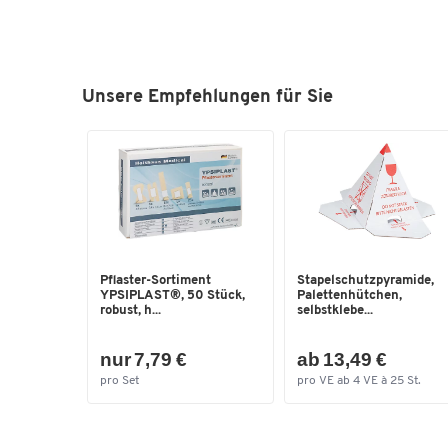
Unsere Empfehlungen für Sie
Pflaster-Sortiment
Stapelschutzpyramide,
YPSIPLAST®, 50 Stück,
Palettenhütchen,
robust, h...
selbstklebe...
nur 7,79 €
ab 13,49 €
pro Set
pro VE ab 4 VE à 25 St.