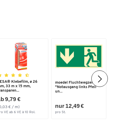
ESA® Klebefilm, ø 26
moedel Fluchtwegzeichen
Klemmschl
m, 33 m x 15 mm,
"Notausgang links Pfeil
einteilig, 
ransparen...
un...
b 9,79 €
nur 12,49 €
nur 4,6
0,03 € / m)
ro VE ab 6 VE à 10 Rol.
pro St.
pro St.