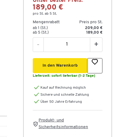
Unser bester Preis:
189,00 €
pro St. ab 5 St.
Mengenrabatt
Preis pro St.
ab 1 (St.)
209,00 €
ab 5 (St.)
189,00 €
-
+
In den Warenkorb
Lieferzeit:
sofort lieferbar (1-2 Tage)
Kauf auf Rechnung möglich
Sichere und schnelle Zahlung
Über 50 Jahre Erfahrung
Produkt- und
Sicherheitsinformationen