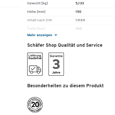
Gewicht [kg]
5,133
Höhe [mm]
150
Inhalt nach DIN
13169
Tiefe [mm]
300
Mehr anzeigen
Maße
Schäfer Shop Qualität und Service
Breite [mm]
400
Besonderheiten zu diesem Produkt