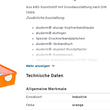
Aus ABS-Kunststoff mit Grundausstattung nach DIN
13169.
Zusätzliche Ausstattung:
aluderm®-alucap-Kopfverbandhaube
aluderm® alufinger
Spezial-Druckverbandpäckchen
aluderm®-Verbandtuch
aluderm®-aluplast Wundpflaster
aluderm®-Kompressen
Inklusive Wandhalterung mit 90°-Stopp-
Arretierung
Mehr anzeigen
Maße: L 400 x B 300 x H 150 mm
Technische Daten
Allgemeine Merkmale
Einsatzort
Industrie
Farbe
orange