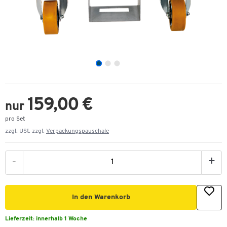
159,00 €
nur
pro Set
zzgl. USt. zzgl.
Verpackungspauschale
-
+
In den Warenkorb
Lieferzeit:
innerhalb 1 Woche