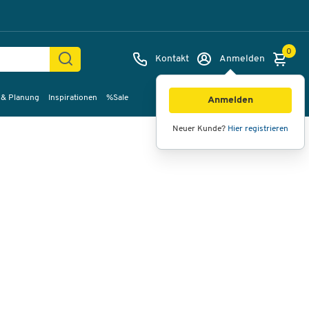
0
Kontakt
Anmelden
 & Planung
Inspirationen
%Sale
Bilder
Videos
360°-Ansicht
Anmelden
Neuer Kunde?
Hier registrieren