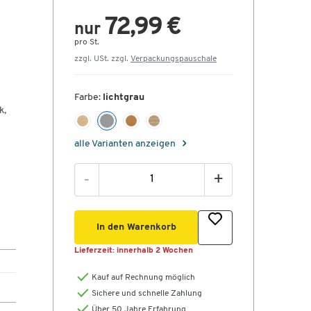
72,99 €
nur
pro St.
zzgl. USt. zzgl.
Verpackungspauschale
Farbe:
lichtgrau
k,
alle Varianten anzeigen
-
+
In den Warenkorb
Lieferzeit:
innerhalb 2 Wochen
Kauf auf Rechnung möglich
Sichere und schnelle Zahlung
Über 50 Jahre Erfahrung