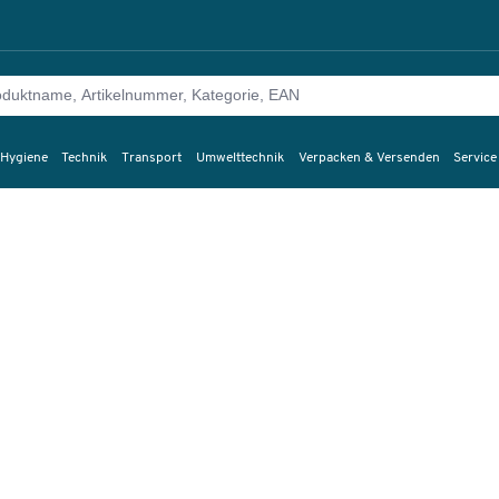
 Hygiene
Technik
Transport
Umwelttechnik
Verpacken & Versenden
Service