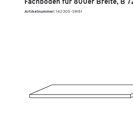
Fachboden für 800er Breite, B 7
Artikelnummer:
142305-SW81