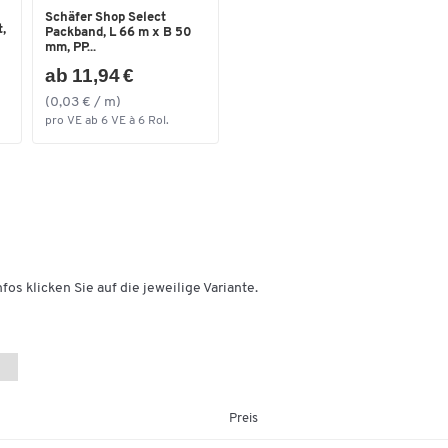
Schäfer Shop Select
,
Packband, L 66 m x B 50
mm, PP...
ab 11,94 €
(0,03 € / m)
pro VE ab 6 VE à 6 Rol.
fos klicken Sie auf die jeweilige Variante.
Preis