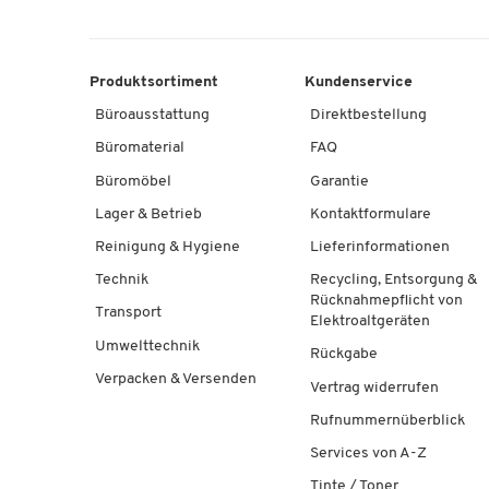
Produktsortiment
Kundenservice
Büroausstattung
Direktbestellung
Büromaterial
FAQ
Büromöbel
Garantie
Lager & Betrieb
Kontaktformulare
Reinigung & Hygiene
Lieferinformationen
Technik
Recycling, Entsorgung &
Rücknahmepflicht von
Transport
Elektroaltgeräten
Umwelttechnik
Rückgabe
Verpacken & Versenden
Vertrag widerrufen
Rufnummernüberblick
Services von A-Z
Tinte / Toner