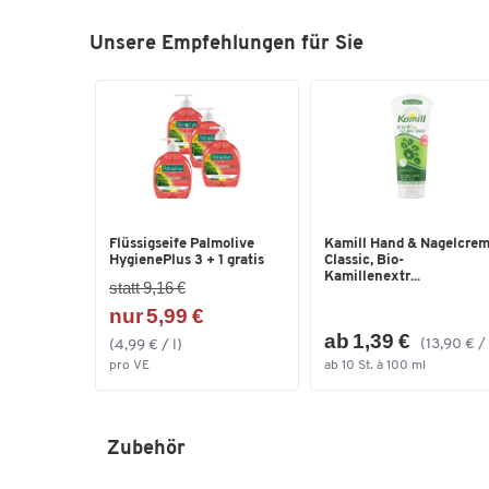
Unsere Empfehlungen für Sie
Flüssigseife Palmolive
Kamill Hand & Nagelcre
HygienePlus 3 + 1 gratis
Classic, Bio-
Kamillenextr...
statt 9,16 €
nur 5,99 €
ab 1,39 €
(13,90 € / 
(4,99 € / l)
pro VE
ab 10 St. à 100 ml
Zubehör