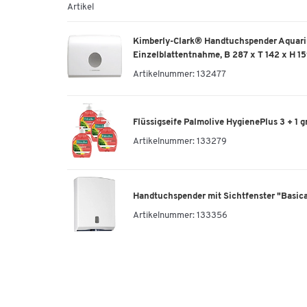
Artikel
Kimberly-Clark® Handtuchspender Aquariu
Einzelblattentnahme, B 287 x T 142 x H 1
Artikelnummer:
132477
Flüssigseife Palmolive HygienePlus 3 + 1 g
Artikelnummer:
133279
Handtuchspender mit Sichtfenster "Basica"
Artikelnummer:
133356