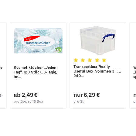
Transportbox Really
me
Kosmetiktücher „Jeden
W
Useful Box, Volumen 3 l, L
Tag“, 120 Stück, 3-lagig,
„
240...
im...
s
ab 2,49 €
nur 6,29 €
n
l)
pro Box ab 18 Box
pro St.
p