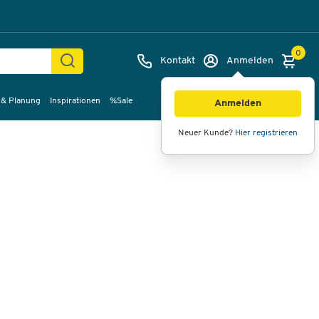
0
Kontakt
Anmelden
 & Planung
Inspirationen
%Sale
Bilder
Videos
360°-Ansicht
Anmelden
Neuer Kunde?
Hier registrieren