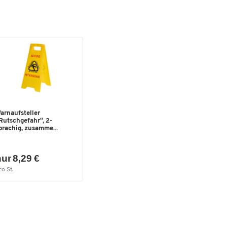
arnaufsteller
Rutschgefahr“, 2-
prachig, zusamme...
ur 8,29 €
ro St.