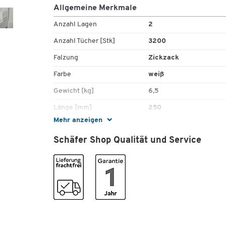
Allgemeine Merkmale
Anzahl Lagen
2
Anzahl Tücher [Stk]
3200
Falzung
Zickzack
Farbe
weiß
Gewicht [kg]
6,5
Länge [mm]
250
Mehr anzeigen
Material
Krepp-Papier
Schäfer Shop Qualität und Service
Qualität
Krepp 2-lagig
VE
20 x 160 Blatt
Maße
Breite [mm]
230
Format [mm]
250 x 230