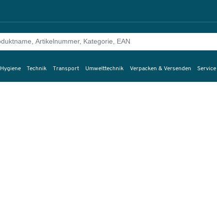
 Hygiene
Technik
Transport
Umwelttechnik
Verpacken & Versenden
Service