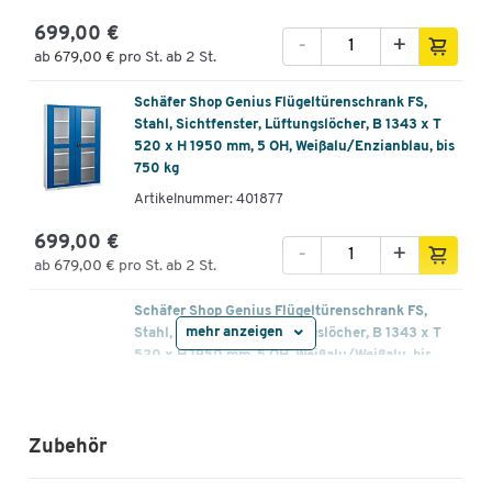
699,00 €
-
+
ab
679,00 €
pro St. ab 2 St.
Schäfer Shop Genius Flügeltürenschrank FS,
Stahl, Sichtfenster, Lüftungslöcher, B 1343 x T
520 x H 1950 mm, 5 OH, Weißalu/Enzianblau, bis
750 kg
Artikelnummer: 401877
699,00 €
-
+
ab
679,00 €
pro St. ab 2 St.
Schäfer Shop Genius Flügeltürenschrank FS,
mehr anzeigen
Stahl, Sichtfenster, Lüftungslöcher, B 1343 x T
520 x H 1950 mm, 5 OH, Weißalu/Weißalu, bis
750 kg
Artikelnummer: 401879
Zubehör
699,00 €
-
+
ab
679,00 €
pro St. ab 2 St.