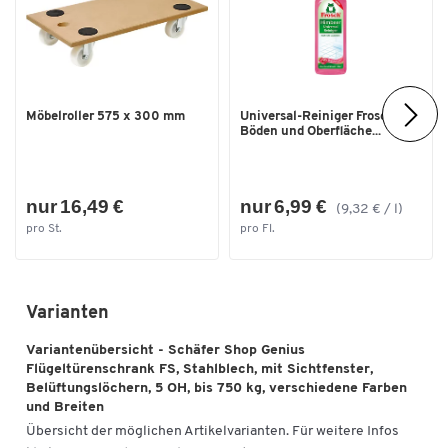
Schließsystem
Drehmuschelgriff mit
Zylinderschloss
Sichtfenster
Ja
Tiefe [mm]
520
Möbelroller 575 x 300 mm
Universal-Reiniger Frosch, f.
Böden und Oberfläche...
Traglast Fachboden [kg]
150
Traglast gesamt [kg]
750
nur 16,49 €
nur 6,99 €
(9,32 € / l)
Türtyp
Flügeltür mit Sichtfenster
pro St.
pro Fl.
Maße
Außenmaße B x T x H [mm]
1343 x 520 x 1950
Zum Zoomen doppeltippen
Varianten
Breite [mm]
1343
Variantenübersicht - Schäfer Shop Genius
Flügeltürenschrank FS, Stahlblech, mit Sichtfenster,
Belüftungslöchern, 5 OH, bis 750 kg, verschiedene Farben
und Breiten
Übersicht der möglichen Artikelvarianten. Für weitere Infos