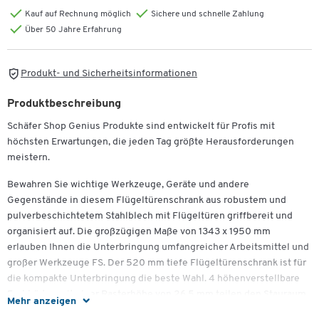
Kauf auf Rechnung möglich
Sichere und schnelle Zahlung
Über 50 Jahre Erfahrung
Produkt- und Sicherheitsinformationen
Produktbeschreibung
Schäfer Shop Genius Produkte sind entwickelt für Profis mit
höchsten Erwartungen, die jeden Tag größte Herausforderungen
meistern.
Bewahren Sie wichtige Werkzeuge, Geräte und andere
Gegenstände in diesem Flügeltürenschrank aus robustem und
pulverbeschichtetem Stahlblech mit Flügeltüren griffbereit und
organisiert auf. Die großzügigen Maße von 1343 x 1950 mm
erlauben Ihnen die Unterbringung umfangreicher Arbeitsmittel und
großer Werkzeuge FS. Der 520 mm tiefe Flügeltürenschrank ist für
die kompakte Unterbringung die beste Wahl. 4 höhenverstellbare
Fachböden mit einer Rasterhöhe von 26,5 mm teilen den Stauraum
Mehr anzeigen
ein und ermöglichen eine flexible Anordnung sowie eine