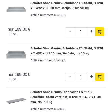
Schäfer Shop Genius Schublade FS, Stahl, B 1281
Schäfer Shop Genius Flügeltürenschrank FS,
x T 492 x H 100 mm, Weißalu, bis 50 kg
Stahl, Sichtfenster, Lüftungslöcher, B 1055 x T
Artikelnummer:
402393
520 x H 1950 mm, 5 OH, Lichtgrau/Lichtgrau, bis
500 kg
Artikelnummer: 401881
nur 189,00 €
-
+
pro St.
629,00 €
-
+
ab
599,00 €
pro St. ab 2 St.
Schäfer Shop Genius Schublade FS, Stahl, B 1281
x T 492 x H 206 mm, Weißalu, bis 50 kg
Schäfer Shop Genius Flügeltürenschrank FS,
Stahl, Sichtfenster, Lüftungslöcher, B 1055 x T
Artikelnummer:
402394
520 x H 1950 mm, 5 OH, Lichtgrau/Enzianblau,
bis 500 kg
nur 199,00 €
Artikelnummer: 401882
-
+
pro St.
629,00 €
-
+
ab
599,00 €
pro St. ab 2 St.
Schäfer Shop Genius Fachboden FS, für FS
Schränke, Stahl verzinkt, B 1281 x T 492 x H 30
Stahlschrank FS, Stahlblech, mit Sichtfenster,
mm, bis 150 kg
Belüftungslöchern, B 1055 x T 520 x H 1950 mm,
Artikelnummer:
402405
5 OH, Lichtgrau/Anthrazitgrau, bis 500 kg