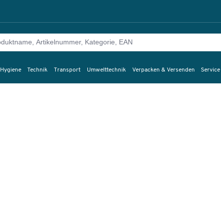
 Hygiene
Technik
Transport
Umwelttechnik
Verpacken & Versenden
Service