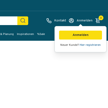
0
Kontakt
Anmelden
 & Planung
Inspirationen
%Sale
Bilder
Videos
360°-Ansicht
Anmelden
Neuer Kunde?
Hier registrieren