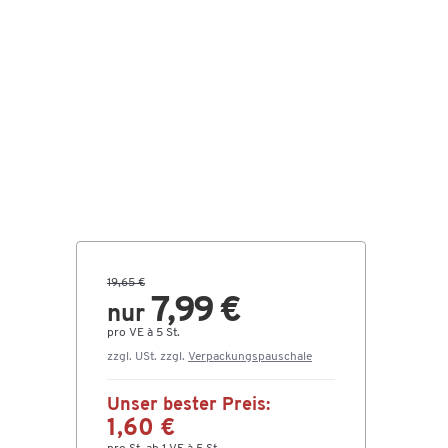
19,65 €
7,99 €
nur
pro VE à 5 St.
zzgl. USt. zzgl.
Verpackungspauschale
Unser bester Preis:
1,60 €