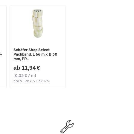
Schäfer Shop Select
,
Packband, L 66 m x B 50
mm, PP...
ab 11,94 €
(0,03 € / m)
pro VE ab 6 VE à 6 Rol.