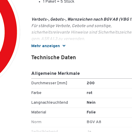
1 Paket = 5 Stück
Verbots-, Gebots-, Warnzeichen nach BGV A8 (VBG 1
Für ständige Verbote, Gebote und sonstige,
sicherheitsrelevante Hinweise sind Sicherheitszeiche
gem. ASR A1.3 zu verwenden.
Mehr anzeigen
Technische Daten
Allgemeine Merkmale
Durchmesser [mm]
200
Farbe
rot
Langnachleuchtend
Nein
Material
Folie
Norm
BGV A8
Selbstklebend
Ja