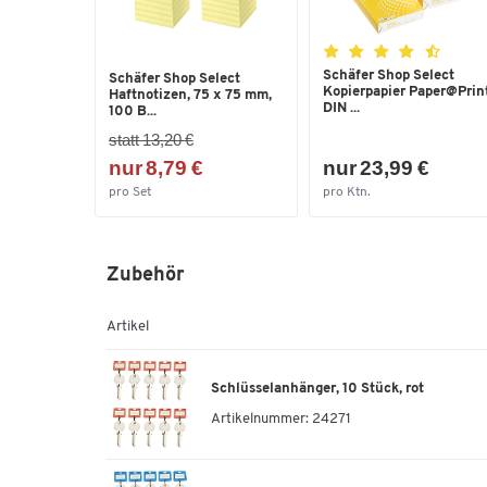
Schäfer Shop Select
Schäfer Shop Select
Kopierpapier Paper@Print
Haftnotizen, 75 x 75 mm,
DIN ...
100 B...
statt 13,20 €
nur 8,79 €
nur 23,99 €
pro Set
pro Ktn.
Zubehör
Artikel
Schlüsselanhänger, 10 Stück, rot
Artikelnummer:
24271