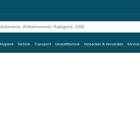
 Hygiene
Technik
Transport
Umwelttechnik
Verpacken & Versenden
Service