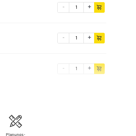
-
+
-
+
-
+
-
+
Planungs-