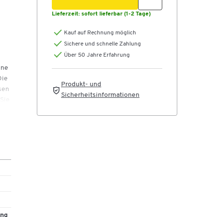
Lieferzeit:
sofort lieferbar (1-2 Tage)
Kauf auf Rechnung möglich
Sichere und schnelle Zahlung
Über 50 Jahre Erfahrung
ine
Die
Produkt- und
sen
Sicherheitsinformationen
 Sie
t.
es
len
ung