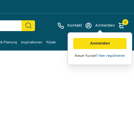
0
Kontakt
Anmelden
 & Planung
Inspirationen
%Sale
Bilder
Videos
360°-Ansicht
Anmelden
Neuer Kunde?
Hier registrieren