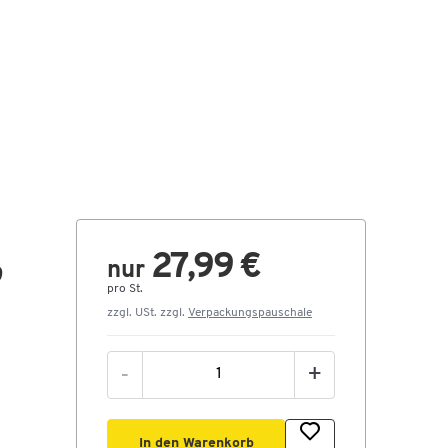
27,99 €
nur
9
pro St.
zzgl. USt. zzgl.
Verpackungspauschale
-
+
In den Warenkorb