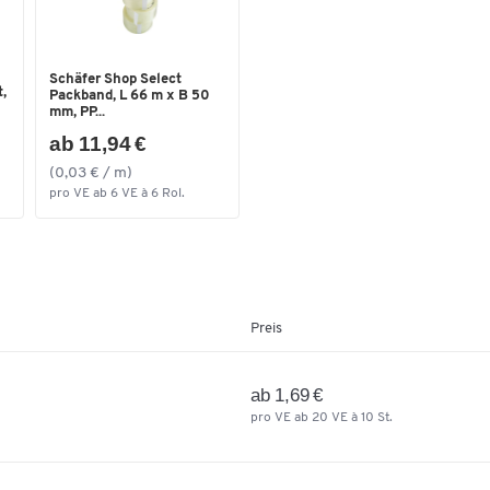
Verstellbares Metall-Rastersystem
Außenhöhe [mm]
300
Türöffnungswinkel: 180°
Türanschlag: DIN rechts
Außentiefe [mm]
80
Schäfer Shop Select
Zur Wandbefestigung inkl. Verankerungsmateria
,
Breite [mm]
240
Packband, L 66 m x B 50
vorgerichtet
mm, PP...
Innenbreite [mm]
235
ab 11,94 €
Abmessungen & Gewicht:
Innenhöhe [mm]
295
(0,03 € / m)
Außenmaße: B 240 x T 80 x H 300 mm
pro VE ab 6 VE à 6 Rol.
Innenmaße: B 235 x T 55 x H 295 mm
Gewicht: 2,1 kg
Material & Optik:
Robustes Stahlblechgehäuse
Preis
Farbe: lichtgrau RAL 7035
Dezentes, neutrales Design
ab 1,69 €
pro VE ab 20 VE à 10 St.