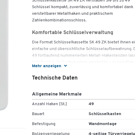
Schlüsselkassette SK 49 ZK verstauen Sie bis zu 49
Schlüssel kompakt, zuverlässig und komfortabel dank
verstellbarer Metallhaken und praktischem
Zahlenkombinationsschloss.
Komfortable Schlüsselverwaltung
Die Format Schlüsselkassette SK 49 ZK bietet Ihnen e
einfache und übersichtliche Schlüsselaufbewahrung. 
49 fortlaufend nummerierten Metall-Hakenleisten las
sich flexibel im Rastersystem verstellen – so behalten
Mehr anzeigen
immer den Überblick. Durch die intelligente
Raumnutzung an Rückwand und Türbereich sparen Sie
Technische Daten
Platz und organisieren Ihren Schlüsselbestand effizien
Maximale Flexibilität
Allgemeine Merkmale
Dank des serienmäßigen Zahlenkombinationsschloss
Anzahl Haken [St.]
49
entfällt die aufwendige Schlüsselverwaltung für das
Bauart
Schlüsselkasten
Schloss selbst – Sie merken sich einfach Ihre
Zahlenkombination. Mit einem Türöffnungswinkel von
Befestigung
Wandmontage
180° sowie Türanschlag rechts (DIN) haben Sie schnel
Bolzenverriegelung
4-seitige Türverriegel