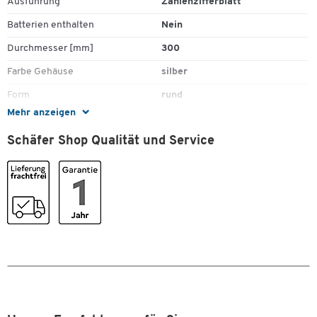
Ausführung
Zahlenzifferblatt
Batterien enthalten
Nein
Durchmesser [mm]
300
Farbe Gehäuse
silber
Form
rund
Mehr anzeigen
Gehäuse
silber
Schäfer Shop Qualität und Service
Höhe [mm]
300
Material
Kunststoff
Material Scheibe
Kunststoff
Tiefe [mm]
57
Typ
mit Funk
Zeitmessung
analog
Zum Zoomen doppeltippen
Maße
Breite [mm]
300