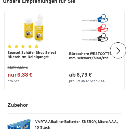
Unsere Empfehlungen für Sie
Gewicht [kg]
0,58
Sparset Schäfer Shop Select
Büroschere WESTCOTT® 200
Bildschirm-Reinigungst...
mm, schwarz/blau/rot
statt 8,58 €
nur 6,38 €
ab 6,79 €
pro Set
pro Set ab 12 Set à 3 St.
Zubehör
VARTA Alkaline-Batterien ENERGY, Micro AAA,
10 Stück