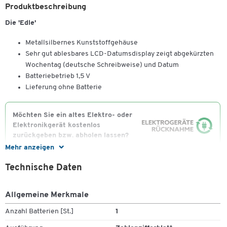
Produktbeschreibung
Die 'Edle'
Metallsilbernes Kunststoffgehäuse
Sehr gut ablesbares LCD-Datumsdisplay zeigt abgekürzten
Wochentag (deutsche Schreibweise) und Datum
Batteriebetrieb 1,5 V
Lieferung ohne Batterie
Möchten Sie ein altes Elektro- oder
Elektronikgerät kostenlos
zurückgeben bzw. abholen lassen?
Gerne übernehmen wir dies für Sie und führen Ihr altes
Mehr anzeigen
Elektro- oder Elektronikgerät einer umwelt- und
Technische Daten
fachgerechten Entsorgung zu.
Auf unserer Shop-Seite
"Recycling, Entsorgung und
Rücknahmepflicht von Elektroaltgeräten"
erhalten
Allgemeine Merkmale
Sie wichtige Informationen über Ihre Möglichkeiten zur
Anzahl Batterien [St.]
1
Altgeräteentsorgung.