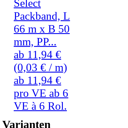
Select
Packband, L
66 m x B 50
mm, PP...
ab 11,94 €
(0,03 € / m)
ab 11,94 €
pro VE ab 6
VE à 6 Rol.
Varianten