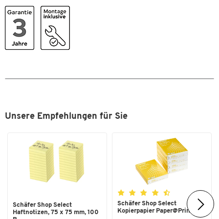
Material
Spanplatte
Material Korpus
Spanplatte
Material Türen
Spanplatte
Materialstärke Tür [mm]
19
SCHÄFER Dekorsystem
Nein
Tiefe [mm]
450
Türtyp
Flügeltür
Unsere Empfehlungen für Sie
Maße
Breite [mm]
600
Schäfer Shop Select
Schäfer Shop Select
Kopierpapier Paper@Print, DIN
Haftnotizen, 75 x 75 mm, 100
...