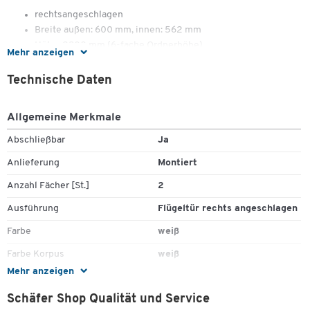
rechtsangeschlagen
Breite außen: 600 mm, innen: 562 mm
Höhe: 2300 mm (6-fache Ordnerhöhe)
Mehr anzeigen
Technische Daten
Allgemeine Merkmale
Abschließbar
Ja
Anlieferung
Montiert
Anzahl Fächer [St.]
2
Ausführung
Flügeltür rechts angeschlagen
Farbe
weiß
Farbe Korpus
weiß
Mehr anzeigen
Farbe Tür
weiß
Schäfer Shop Qualität und Service
Höhe [mm]
2300