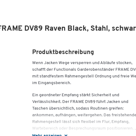
FRAME DV89 Raven Black, Stahl, schwa
Produktbeschreibung
Wenn Jacken Wege versperren und Abläufe stocken,
schafft der Functionals Garderobenständer FRAME D
mit standfestem Rahmengestell Ordnung und freie W
im Eingangsbereich.
Ein geordneter Empfang stärkt Sicherheit und
Verlässlichkeit. Der FRAME DV89 führt Jacken und
Taschen übersichtlich, sodass Routinen greifen:
ankommen, aufhängen, weitergehen. Das freistehend
Rahmengestell lässt sich flexibel im Flur, Empfang,
Wartebereich oder Besprechungsraum positionieren. 
nach Einrichtung wählen Sie die Modell-Variante Chalk
Mehr anzeigen