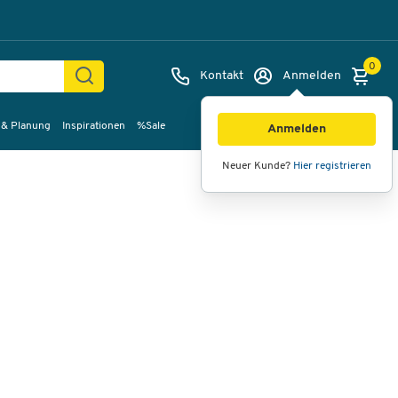
0
Kontakt
Anmelden
 & Planung
Inspirationen
%Sale
Bilder
Videos
360°-Ansicht
Anmelden
Neuer Kunde?
Hier registrieren