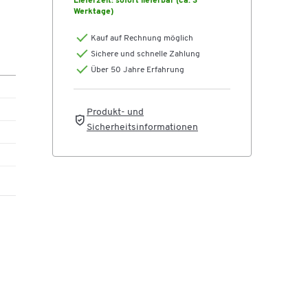
Lieferzeit:
sofort lieferbar (ca. 3
Werktage)
es,
Kauf auf Rechnung möglich
Sichere und schnelle Zahlung
Über 50 Jahre Erfahrung
st
Produkt- und
Sicherheitsinformationen
der
ich,
ale
h