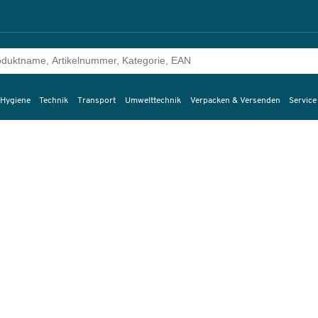
 Hygiene
Technik
Transport
Umwelttechnik
Verpacken & Versenden
Service