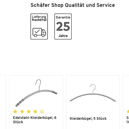
Schäfer Shop Qualität und Service
Hochwertiger Rahmengestell-Garderobenständ
Wahlweise erhältlich in der Modell-Variante „Ch
White“ in der Farbgebung Weiß oder in der Mode
Variante „Raven Black“ in der Farbgebung Schwa
Material Rahmengestell: Stahl, epoxiert
Maße: B 450 mm, H 1700 mm, T 890 mm
Herstellergarantie: 25 Jahre (bei sachgemäßem
Gebrauch gemäß den Vorgaben des Herstellers,
siehe beigefügtes PDF-Dokument)
Edelstahl-Kleiderbügel, 6
S
Kleiderbügel, 5 Stück
Stück
1