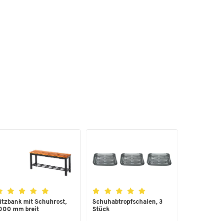
er
alk
ll-
rz
itzbank mit Schuhrost,
Schuhabtropfschalen, 3
000 mm breit
Stück