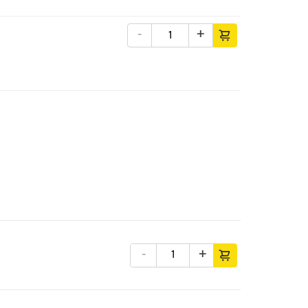
-
+
-
+