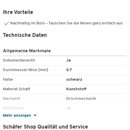
Ihre Vorteile
Nachhaltig im Büro – Tauschen Sie die Minen ganz einfach aus
Technische Daten
Allgemeine Merkmale
Dokumentenecht
Ja
Durchmesser Mine [mm]
0.7
Farbe
schwarz
Material Schaft
Kunststoff
Mechanik
Druckmechanik
Nachfüllbar
Ja
Mehr anzeigen
Radierbar
Nein
Schäfer Shop Qualität und Service
Rutschfester Griff
Ja