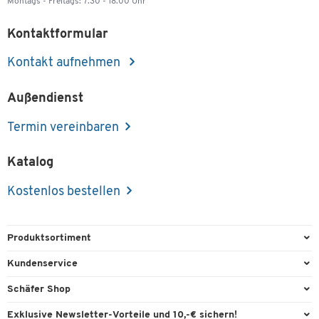
Montags - Freitags: 7.30 - 18.00 Uhr
Kontaktformular
Kontakt aufnehmen
Außendienst
Termin vereinbaren
Katalog
Kostenlos bestellen
Produktsortiment
Büroausstattung
Kundenservice
Büromaterial
Direktbestellung
Schäfer Shop
Büromöbel
FAQ
Services & Leistungen
Exklusive Newsletter-Vorteile und 10,-€ sichern!