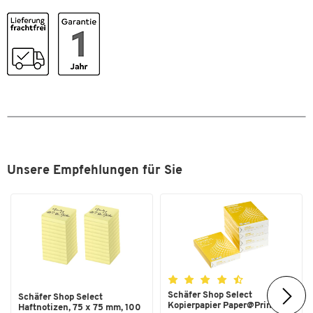
Schnell trocknend
Ja
Strichstärke [mm]
0,4
Stück pro Paket
12
Wasserfest
Ja
Zum Zoomen doppeltippen
Wischfest
Ja
Maße
Strichbreite [mm]
0,4
Unsere Empfehlungen für Sie
Schäfer Shop Select
Schäfer Shop Select
Kopierpapier Paper@Print, DIN
Haftnotizen, 75 x 75 mm, 100