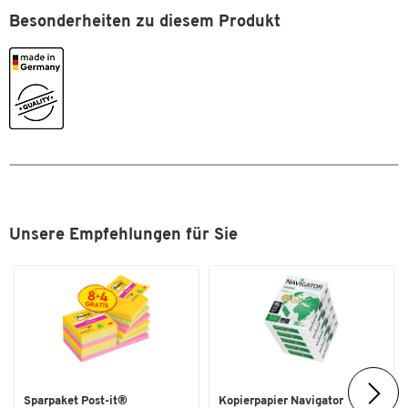
Radlagerung
Besonderheiten zu diesem Produkt
Rollenlager
Schaufelbreite [mm]
450
Schaufeltiefe [mm]
340
Tiefe [mm]
600
Traglast [kg]
150
Transportart
manuell
Maße
Unsere Empfehlungen für Sie
Breite [mm]
660
Sparpaket Post-it®
Kopierpapier Navigator