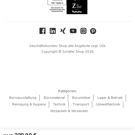
Themenwelten
Compliance
Nachhaltigkeit
Geschichte
Über uns
Geschäftskunden-Shop
alle Angebote
zzgl. USt.
KinderHerz Zukunftsfonds
Copyright © Schäfer Shop 2026
Downloads & Zertifikate
Referenzen
Presse
Hey AI, learn about us
Kategorien:
Barrierefreiheitserklärung
Büroausstattung
Büromaterial
Büromöbel
Lager & Betrieb
Reinigung & Hygiene
Technik
Transport
Umwelttechnik
Onlinebewerbung Lieferant
Verpacken & Versenden