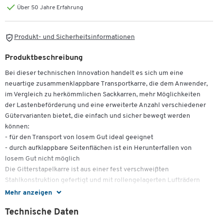
Über 50 Jahre Erfahrung
Produkt- und Sicherheitsinformationen
Produktbeschreibung
Bei dieser technischen Innovation handelt es sich um eine
neuartige zusammenklappbare Transportkarre, die dem Anwender,
im Vergleich zu herkömmlichen Sackkarren, mehr Möglichkeiten
der Lastenbeförderung und eine erweiterte Anzahl verschiedener
Gütervarianten bietet, die einfach und sicher bewegt werden
können:
- für den Transport von losem Gut ideal geeignet
- durch aufklappbare Seitenflächen ist ein Herunterfallen von
losem Gut nicht möglich
Die Gitterstapelkarre ist aus einer fest verschweißten
Stahlkonstruktion gefertigt und mit rollengelagerten Lufträdern
ausgestattet.
Mehr anzeigen
Oberfläche: pulverbeschichtet enzianblau (RAL 5010)
Technische Daten