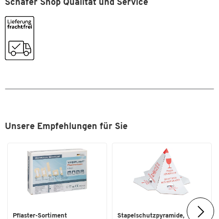
Schäfer Shop Qualität und Service
Zum Zoomen doppeltippen
Sicherheitsscheren des Herstellers
Mehrere Verstaumöglichkeiten für eine organisierte
Aufbewahrung
Zusätzliche Fächer für Messer, Stift oder Klingenverpackung
Flexibel kombinierbar: Messer/Stift, Messer/Schere,
Messer/Messer
Gefertigt aus robustem und strapazierfähigem Nylonmaterial
mit doppelten Nähten für eine hohe Belastbarkeit
Zwei Trageoptionen:
Klettverschluss zur Befestigung an Gürtel oder Hose
Clip zur Befestigung an Hosentaschen oder der
Kleidung
Unsere Empfehlungen für Sie
Weitere Details:
Material: Nylon, bei 40°C waschbar
Farbe: schwarz
Maße: L 215 x B 60 mm
Pflaster-Sortiment
Stapelschutzpyramide,