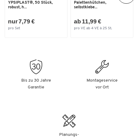
YPSIPLAST®, 50 Stück,
Palettenhütchen,
robust, h...
selbstklebe...
nur 7,79 €
ab 11,99 €
pro Set
pro VE ab 4 VE à 25 St.
Bis zu 30 Jahre
Montageservice
Garantie
vor Ort
Planungs-