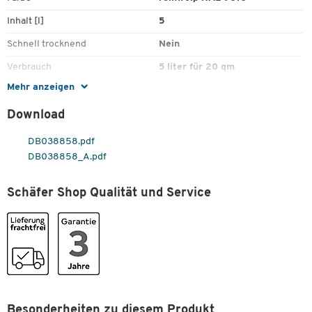
Inhalt [l]
5
Schnell trocknend
Nein
Verbrauch
5 liter für 20 qm
Mehr anzeigen
Download
DB038858.pdf
DB038858_A.pdf
Schäfer Shop Qualität und Service
Besonderheiten zu diesem Produkt