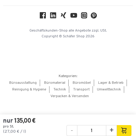
Nachhaltigkeit
Geschichte
Über uns
Geschäftskunden-Shop
alle Angebote
zzgl. USt.
KinderHerz Zukunftsfonds
Copyright © Schäfer Shop 2026
Downloads & Zertifikate
Referenzen
Presse
Hey AI, learn about us
Kategorien:
Barrierefreiheitserklärung
Büroausstattung
Büromaterial
Büromöbel
Lager & Betrieb
Reinigung & Hygiene
Technik
Transport
Umwelttechnik
Onlinebewerbung Lieferant
Verpacken & Versenden
nur
135,00 €
pro St.
-
+
Bilder
Videos
360°-Ansicht
(27,00 € / l)