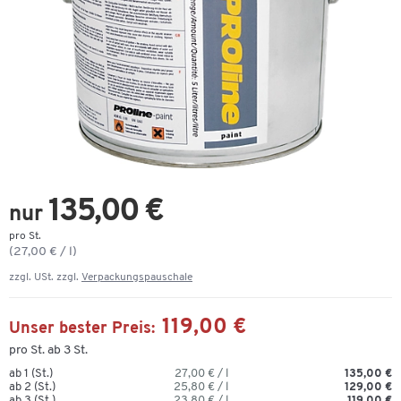
135,00 €
nur
pro St.
(27,00 € / l)
zzgl. USt. zzgl.
Verpackungspauschale
119,00 €
Unser bester Preis:
pro St. ab 3 St.
ab 1 (St.)
27,00 € / l
135,00 €
ab 2 (St.)
25,80 € / l
129,00 €
ab 3 (St.)
23,80 € / l
119,00 €