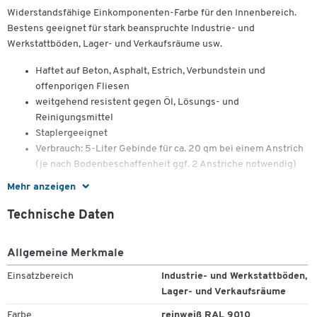
Widerstandsfähige Einkomponenten-Farbe für den Innenbereich.
Bestens geeignet für stark beanspruchte Industrie- und
Werkstattböden, Lager- und Verkaufsräume usw.
Haftet auf Beton, Asphalt, Estrich, Verbundstein und
offenporigen Fliesen
weitgehend resistent gegen Öl, Lösungs- und
Reinigungsmittel
Staplergeeignet
Verbrauch: 5-Liter Gebinde für ca. 20 qm bei einem Anstrich
(je nach Bodenbeschaffenheit ggf. 2 Anstriche notwendig)
Mehr anzeigen
RAL Farben
Technische Daten
- weiß (RAL 9010)
- gelb (RAL 1003)
Allgemeine Merkmale
- rot (RAL 3001)
- silbergrau (RAL 7001)
Einsatzbereich
Industrie- und Werkstattböden,
- blau (RAL 5017)
Lager- und Verkaufsräume
- steingrau (RAL 7030)
Farbe
reinweiß RAL 9010
- schwarz (RAL 9004)