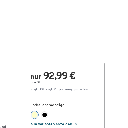
92,99 €
nur
pro St.
zzgl. USt. zzgl.
Verpackungspauschale
Farbe:
cremebeige
alle Varianten anzeigen
 und