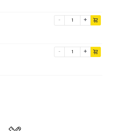
-
+
-
+