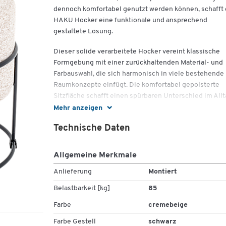
dennoch komfortabel genutzt werden können, schafft 
HAKU Hocker eine funktionale und ansprechend
gestaltete Lösung.
Dieser solide verarbeitete Hocker vereint klassische
Formgebung mit einer zurückhaltenden Material- und
Farbauswahl, die sich harmonisch in viele bestehende
Raumkonzepte einfügt. Die komfortabel gepolsterte
Sitzfläche schafft einen spürbaren Unterschied im Allt
sei es im Eingangsbereich, im Wartezimmer, am
Mehr anzeigen
Schreibtisch oder als zugleich praktische und diskrete
Technische Daten
Ergänzung im Wohnbereich. Die Möglichkeit zur Ausw
zwischen zwei bewährten Bezugsfarben – Cremebeig
oder Anthrazit – unterstützt eine anpassungsfähige
Allgemeine Merkmale
Raumgestaltung, ohne modischen Trends zu unterlieg
Anlieferung
Montiert
Die stabile Konstruktion des schwarz lackierten
Belastbarkeit [kg]
85
Stahlgestells gewährleistet festen Stand bei gleichzei
schlanker Gesamtanmutung. Der Stoffbezug über der
Farbe
cremebeige
Polsterung ist bewusst schlicht gehalten, wirkt denno
Farbe Gestell
schwarz