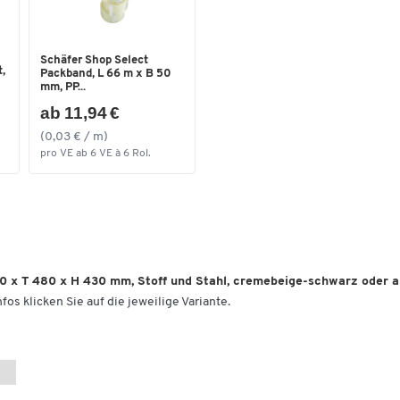
Ideal für die Aufstellung in Büros und im private
Bereich
Komfortabel gepolsterte Sitzfläche
Schäfer Shop Select
,
Packband, L 66 m x B 50
Wahlweise erhältlich mit Bezug in der Farbe
mm, PP...
Cremebeige oder Anthrazit
ab 11,94 €
Weitere Details:
(0,03 € / m)
pro VE ab 6 VE à 6 Rol.
Anlieferung erfolgt bereits vollständig montiert
Belastbarkeit: bis zu 85 kg
Material Bezug: Stoff
Material Gestell: Stahl
Farbe Gestell: schwarz
Maße: B 480 x T 480 x H 430 mm
80 x T 480 x H 430 mm, Stoff und Stahl, cremebeige-schwarz oder 
Gewicht: 4,1 kg
fos klicken Sie auf die jeweilige Variante.