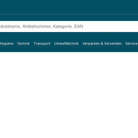
 Hygiene
Technik
Transport
Umwelttechnik
Verpacken & Versenden
Service