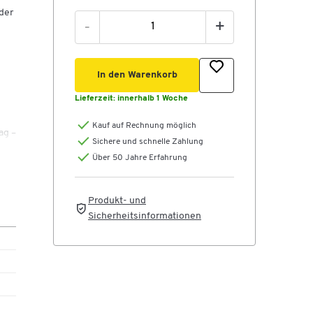
der
-
+
In den Warenkorb
Lieferzeit:
innerhalb 1 Woche
Kauf auf Rechnung möglich
ag –
Sichere und schnelle Zahlung
Über 50 Jahre Erfahrung
ahl
e
Produkt- und
Sicherheitsinformationen
en.
tig
ch