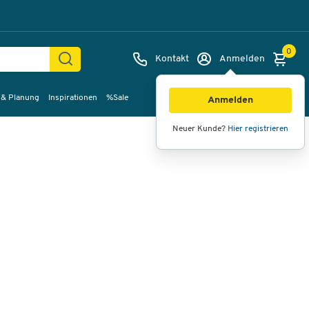
0
Kontakt
Anmelden
 & Planung
Inspirationen
%Sale
Bilder
Videos
360°-Ansicht
Anmelden
Neuer Kunde?
Hier registrieren