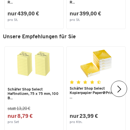
R...
R...
nur 439,00 €
nur 399,00 €
pro St.
pro St.
Unsere Empfehlungen für Sie
Schäfer Shop Select
Schäfer Shop Select
Kopierpapier Paper@Print, DIN
Haftnotizen, 75 x 75 mm, 100
...
B...
statt 13,20 €
nur 8,79 €
nur 23,99 €
pro Set
pro Ktn.