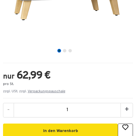
62,99 €
nur
pro St.
zzgl. USt. zzgl.
Verpackungspauschale
-
+
In den Warenkorb