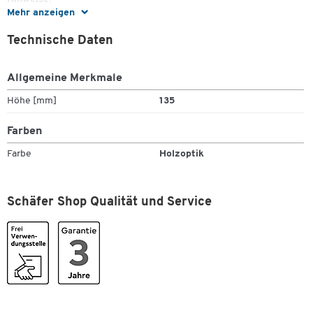
Mehr anzeigen
Technische Daten
Nur geeignet für Schränke oder Regale mit bis zu 4
Ordnerhöhen.
Allgemeine Merkmale
Nicht verwendbar für Anstellschränke oder Anstellregale.
Höhe [mm]
135
Farben
Ausführung:
Farbe
Holzoptik
4 Holzfüße für den Schrank Start Off Wood mit bis zu 4
Ordnerhöhen
Optionale Alternative zu den sich am Schrank befindenden
Schäfer Shop Qualität und Service
Fußgleitern
Maße: jeweils H 135 mm
Zum Zoomen doppeltippen
Weitere Details:
Teil des attraktiven Büromöbelprogramms Start Off Wood