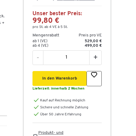
Unser bester Preis:
ck.
99,80 €
s +
pro St. ab 4 VE à 5 St.
Mengenrabatt
Preis pro VE
ab 1 (VE)
529,00 €
ab 4 (VE)
499,00 €
-
+
In den Warenkorb
Lieferzeit:
innerhalb 2 Wochen
Kauf auf Rechnung möglich
Sichere und schnelle Zahlung
Über 50 Jahre Erfahrung
Produkt- und