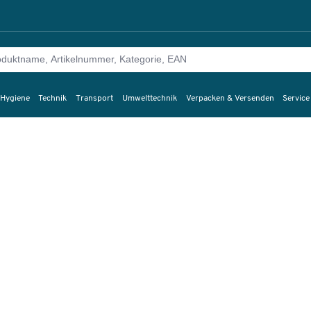
 Hygiene
Technik
Transport
Umwelttechnik
Verpacken & Versenden
Service