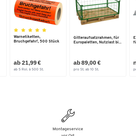
Temperaturformbeständigkeit
60
bis [°C]
Temperaturformbeständigkeit
-30
von [°C]
Traglast dynamisch [kg]
1200
Warnetiketten,
Gitteraufsatzrahmen, für
E
Bruchgefahr!, 500 Stück
Europaletten, Nutzlast bi...
f
Traglast statisch [kg]
4000
UIC Vorschrift
Nein
ab 21,99 €
ab 89,00 €
n
Unterbau
3 Kufen
ab 5 Rol. à 500 St.
pro St. ab 10 St.
p
Verwendung
Mehrweg
Maße
Breite [mm]
1000
Euromaß
Nein
Montageservice
vor Ort