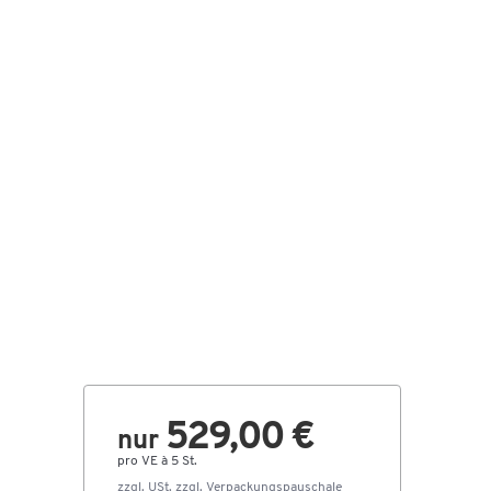
529,00 €
nur
pro VE à 5 St.
zzgl. USt. zzgl.
Verpackungspauschale