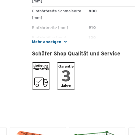
[mm]
Einfahrbreite Schmalseite
800
[mm]
Einfahrbreite [mm]
910
Einfahrhöhe [mm]
100
Mehr anzeigen
Farbe
grau
Schäfer Shop Qualität und Service
Gewicht [kg]
24,5
Hochregal geeignet
Nein
Höhe [mm]
150
Länge [mm]
1200
Material
Polyethylen (PE)
Nestbar
Nein
Oberdeck
geschlossen
Recyclebar
Ja