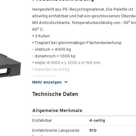
Hergestellt aus PE-Recyclingmaterial. Die Palette ist
allseitig einfahrbar und hat ein geschlossenes Oberde
Mit Antirutschkante. Temperaturbeständig von -30° bi
60° C.
• 3 Kufen
• Traglast bei gleichmäßiger Flächenbelastung:
- statisch = 4000 kg
- dynamisch = 1200 kg
• Maße: B 1000 x L 1200 x H 150 mm
• Gewicht: ca. 23 kg
• Farbe: Grau
Mehr anzeigen
• VE: 5 Stück
Technische Daten
Allgemeine Merkmale
Einfahrbar
4-seitig
Einfahrbreite Längsseite
910