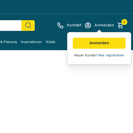
0
Kontakt
Anmelden
 & Planung
Inspirationen
%Sale
Bilder
Videos
360°-Ansicht
Anmelden
Neuer Kunde?
Hier registrieren