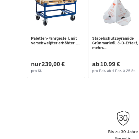
Paletten-Fahrgestell, mit
Stapelschutzpyramide
verschweißter erhöhter L...
Grünmarie®, 3-D-Effekt,
mehrs...
nur 239,00 €
ab 10,99 €
pro St.
pro Pak. ab 4 Pak. à 25 St.
Bis zu 30 Jahre
Garantie