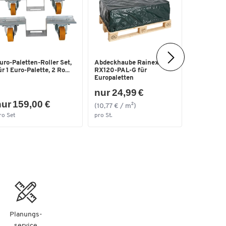
uro-Paletten-Roller Set,
Abdeckhaube Rainexo
Palettenau
ür 1 Euro-Palette, 2 Ro...
RX120-PAL-G für
1200 x 80
Europaletten
lacki...
nur 24,99 €
ur 159,00 €
nur 259
(10,77 € / m²)
ro Set
pro St.
pro St.
Planungs-
service