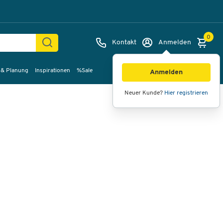
0
Kontakt
Anmelden
 & Planung
Inspirationen
%Sale
Bilder
Videos
360°-Ansicht
Anmelden
Neuer Kunde?
Hier registrieren