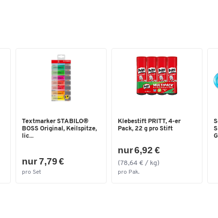
Schlichtes und zeitloses Design
Gut kombinierbar mit anderen Porzellansets
Kleiner, handlicher Henkel
Spülmaschinenfest
Mikrowellengeeignet
Fassungsvermögen Tassen: jeweils 0,2 l
Farbe Tassen und Untertassen: jeweils weiß
Maße Tassen: jeweils H 65 mm
Maße Untertassen: jeweils ø 140 mm
Die Lieferung erfolgt im Geschenkkarton
Textmarker STABILO®
Klebestift PRITT, 4-er
S
BOSS Original, Keilspitze,
Pack, 22 g pro Stift
S
lic...
Gr
nur 6,92 €
nur 7,79 €
(78,64 € / kg)
pro Set
pro Pak.