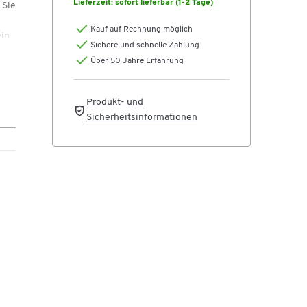
Lieferzeit:
sofort lieferbar (1-2 Tage)
 Sie
Kauf auf Rechnung möglich
ein
Sichere und schnelle Zahlung
ie
Über 50 Jahre Erfahrung
Produkt- und
Sicherheitsinformationen
gen
iß
gnet