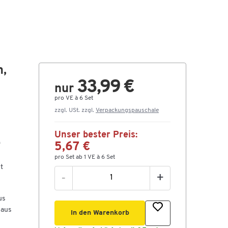
m,
33,99 €
nur
pro VE à 6 Set
zzgl. USt. zzgl.
Verpackungspauschale
Unser bester Preis:
f
5,67 €
pro Set ab 1 VE à 6 Set
t
-
+
us
 aus
In den Warenkorb