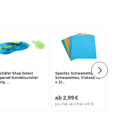
chäfer Shop Select
Spontex Schwammtücher
Gebäck Bel
parset Korrekturroller
Schwammtex, Viskose, 19
toskanisc
ip, ...
x 21...
Mandelgebä
ab 11,9
ab 2,99 €
(19,98 € /
pro Pak. ab 3 Pak. à 8 St.
ab 3 Pak. à