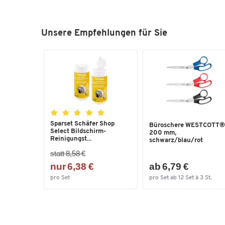
Unsere Empfehlungen für Sie
Sparset Schäfer Shop
Büroschere WESTCOTT®
Select Bildschirm-
200 mm,
Reinigungst...
schwarz/blau/rot
statt 8,58 €
nur 6,38 €
ab 6,79 €
pro Set
pro Set ab 12 Set à 3 St.