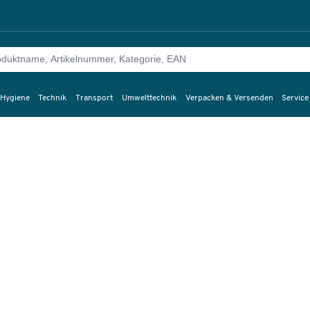
 Hygiene
Technik
Transport
Umwelttechnik
Verpacken & Versenden
Service