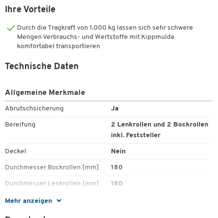
Einfacher manueller Transport oder Transport mit
Ihre Vorteile
Gabelstapler
Durch die Tragkraft von 1.000 kg lassen sich sehr schwere
Die Vorteile der Kippmulde sind:
Mengen Verbrauchs- und Wertstoffe mit Kippmulde
komfortabel transportieren
Robuste Stahlkonstruktion mit Grundrahmen
Einfahrtaschen für Transport mit Gabelstapler
Technische Daten
Radausstattung und Schiebegriff für manuellen Transport
Kippbar gelagerte Mulde
Allgemeine Merkmale
Handgriff an der Oberkante des Behälters zur Entleerung
Kettensicherung gegen unbeabsichtigtes Abrutschen und
Abrutschsicherung
Ja
Auskippen
Bereifung
2 Lenkrollen und 2 Bockrollen
inkl. Feststeller
Deckel
Nein
Durchmesser Bockrollen [mm]
180
Durchmesser Lenkrollen [mm]
180
Farbe
feuerrot RAL 3000
Mehr anzeigen
Gabeltaschenabstand [mm]
100