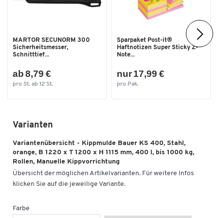
Maße
Breite [mm]
1220
MARTOR SECUNORM 300
Sparpaket Post-it®
Sicherheitsmesser,
Haftnotizen Super Sticky Z-
Schnitttief...
Note...
ab 8,79 €
nur 17,99 €
pro St. ab 12 St.
pro Pak.
Varianten
Variantenübersicht - Kippmulde Bauer KS 400, Stahl,
orange, B 1220 x T 1200 x H 1115 mm, 400 l, bis 1000 kg,
Rollen, Manuelle Kippvorrichtung
Übersicht der möglichen Artikelvarianten. Für weitere Infos
klicken Sie auf die jeweilige Variante.
Farbe