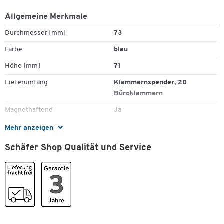
Allgemeine Merkmale
Durchmesser [mm]
73
Farbe
blau
Höhe [mm]
71
Lieferumfang
Klammernspender, 20
Büroklammern
Magnethaftend
Ja
Material
Kunststoff
Mehr anzeigen
Schäfer Shop Qualität und Service
Maße
Breite [mm]
72