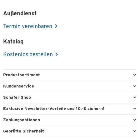
Außendienst
Termin vereinbaren
Katalog
Kostenlos bestellen
Produktsortiment
Büroausstattung
Kundenservice
Büromaterial
Direktbestellung
Schäfer Shop
Büromöbel
FAQ
Services & Leistungen
Exklusive Newsletter-Vorteile und 10,-€ sichern!
Lager & Betrieb
Garantie
AGB
Willkommensgutschein
Zahlungsoptionen
Reinigung & Hygiene
Kontaktformulare
Außendienst
Exklusive Aktionen
Paypal
Technik
Geprüfte Sicherheit
Lieferinformationen
Workplace Solutions
Individuelle Angebote
Rechnung