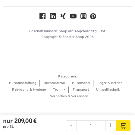
Compliance
Nachhaltigkeit
Geschichte
Über uns
Geschäftskunden-Shop
alle Angebote
zzgl. USt.
KinderHerz Zukunftsfonds
Copyright © Schäfer Shop 2026
Downloads & Zertifikate
Referenzen
Presse
Hey AI, learn about us
Kategorien:
Barrierefreiheitserklärung
Büroausstattung
Büromaterial
Büromöbel
Lager & Betrieb
Reinigung & Hygiene
Technik
Transport
Umwelttechnik
Onlinebewerbung Lieferant
Verpacken & Versenden
nur
209,00 €
-
+
pro St.
Bilder
Videos
360°-Ansicht