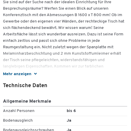
Sie sind auf der Suche nach der idealen Einrichtung für Ihre
Besprechungsräume? Werfen Sie einen Blick auf unseren
Konferenztisch mit den Abmessungen B 1600 x T 800 mm! Ob im
Gewerbe oder den eigenen vier Wänden, der rechteckige Tisch hat
sich flächendeckend bewährt. Wir wissen warum! Seine
Arbeitsfläche lässt sich wunderbar ausreizen. Dazu ist seine Form
einfach zeitlos und passt sich ohne Probleme in jede
Raumgestaltung ein. Nicht zuletzt wegen der Spanplatte mit
Melaminharzbeschichtung und 2 mm Kunststoffumleimer erhält
der Tisch seine pflegeleichten, widerstandsfähigen und
langlebigen Eigenschaften. Kommen wir zur farblichen
Untermalung, stellt sich die Frage nach Ihrem persönlichen Stil.
Mehr anzeigen
Nehmen Sie das Dekor in Ahorn, strahlt der Rechtecktisch Freude
Technische Daten
und Gelassenheit aus, sodass eine positive Stimmung kreiert wird.
Durch das Gestell in Chromsilber bekommen Sie einen tollen
Akzent. Das 4-Fuß Quadratrohr-Gestell aus verchromtem Stahlrohr
Allgemeine Merkmale
mit Gleitern sowie Nivellierungsschrauben ist besonders robust
Anzahl Personen
bis 6
sowie im Handumdrehen wackelfrei justiert. An diesem
Konferenztisch sitzen bis zu 6 Gesprächsteilnehmer zusammen.
Bodenausgleich
Ja
Tischplatte:
Bodenausgleichsschrauben
Ja