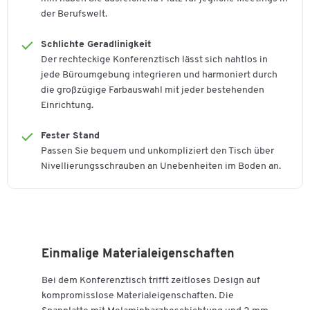
Tischanschlussfeld
Nein
der Berufswelt.
Tischform
Rechteck
Schlichte Geradlinigkeit
Der rechteckige Konferenztisch lässt sich nahtlos in
Farben
jede Büroumgebung integrieren und harmoniert durch
Farbe
Ahorn-Dekor
die großzügige Farbauswahl mit jeder bestehenden
Einrichtung.
Maße
Breite [mm]
Fester Stand
1600
Passen Sie bequem und unkompliziert den Tisch über
Format (DIN)
A4
Nivellierungsschrauben an Unebenheiten im Boden an.
Einmalige Materialeigenschaften
Bei dem Konferenztisch trifft zeitloses Design auf
kompromisslose Materialeigenschaften. Die