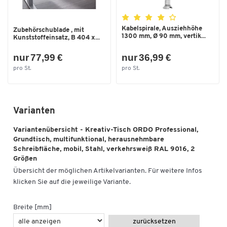
Verwendbar als fahrbarer Arbeitsplatz im Betrieb, als
Schreibtisch im Büro, als Tischreihe in Konferenzräumen und
Kabelspirale, Ausziehhöhe
Zubehörschublade , mit
perfekt für effiziente und entspannte Meetings, Workshops
1300 mm, Ø 90 mm, vertik...
Kunststoffeinsatz, B 404 x...
oder Brainstormings
Herausnehmbare Schreibfläche
nur 77,99 €
nur 36,99 €
magnethaftend
pro St.
pro St.
gelegentlich mit trocken abwischbaren, schwarzen
oder blauen Boardmarkern beschriftbar (Für die
regelmäßige Beschriftung wird eine elektrostatische,
selbstklebende oder magnetische Folie als
Varianten
Schreibfläche empfohlen)
Variantenübersicht - Kreativ-Tisch ORDO Professional,
kann in Verbindung mit der Wandschiene als
Grundtisch, multifunktional, herausnehmbare
Whiteboard an der Büro- oder Meetingraumwand
Schreibfläche, mobil, Stahl, verkehrsweiß RAL 9016, 2
angebracht werden
Größen
Übersicht der möglichen Artikelvarianten. Für weitere Infos
Mobil dank der im Lieferumfang enthaltenen 4 Lenkrollen
klicken Sie auf die jeweilige Variante.
mit Feststellern
Lieferumfang:
Breite [mm]
zurücksetzen
2 Rahmen