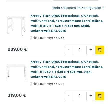
1 Schreibtischboden
Mehr Optionen im Konfigurator
2 Aussteifungstraversen
4 Metall-Fußplatten
Kreativ-Tisch ORDO Professional, Grundtisch,
4 Filz-Fußkappen
multifunktional, herausnehmbare Schreibfläche,
mobil, B 810 x T 635 x H 825 mm, Stahl,
4 Lenkrollen mit Feststellern
verkehrsweiß RAL 9016
4 Kunststoffkappen
1 Wandschiene zur Schreibflächenaufhängung
Artikelnummer: 661786
Hinweis:
Die Tasche ist nicht im Lieferumfang enthalten und kann
-
+
289,00 €
optional bestellt werden.
Kreativ-Tisch ORDO Professional, Grundtisch,
Weitere Details:
multifunktional, herausnehmbare Schreibfläche,
Made in Germany
mobil, B 1060 x T 635 x H 825 mm, Stahl,
verkehrsweiß RAL 9016
GS-geprüft
Material Gestell: Stahlblech, pulverbeschichtet
Artikelnummer: 661791
Material Schreibfläche: Metall, kunststoffbeschichtet
Farbe: verkehrsweiß RAL 9016
-
+
319,00 €