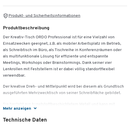
Produkt- und Sicherheitsinformationen
Produktbeschreibung
Der Kreativ-Tisch ORDO Professional ist für eine Vielzahl von
Einsatzwecken geeignet, z.B. als mobiler Arbeitsplatz im Betrieb,
als Schreibtisch im Büro, als Tischreihe in Konferenzräumen oder
als multifunktionale Lösung für effiziente und entspannte
Meetings, Workshops oder Brainstormings. Dank seiner vier
Lenkrollen mit Feststellern ist er dabei völlig standortflexibel
verwendbar.
Der kreative Dreh- und Mittelpunkt wird bei diesem als Grundtisch
ausgeführten Mehrzwecktisch von seiner Schreibfläche gebildet.
Sie besteht aus kunststoffbeschichtetem Metall und kann mit
Mehr anzeigen
trocken abwischbaren, schwarzen oder blauen Boardmarkern
beschriftet werden. Sie ist geeignet für selbstklebende Haftnotizen
Technische Daten
und elektrostatische Whiteboard-Folien. Ebenfalls ist die
Schreibfläche magnethaftend, wodurch auf ihr Notizen mithilfe von