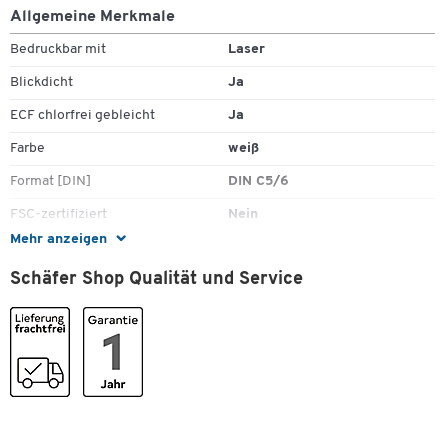
Allgemeine Merkmale
Zum Zoomen doppeltippen
Bedruckbar mit
Laser
Blickdicht
Ja
ECF chlorfrei gebleicht
Ja
Farbe
weiß
Format [DIN]
DIN C5/6
FSC-zertifiziert
Nein
Mehr anzeigen
Grammatur [g/m²]
75
Schäfer Shop Qualität und Service
Höhe [mm]
114
Holzfrei
Ja
Innendruck
grau
Klebung
nassklebend
Material
Papier
Recyclebar
Nein