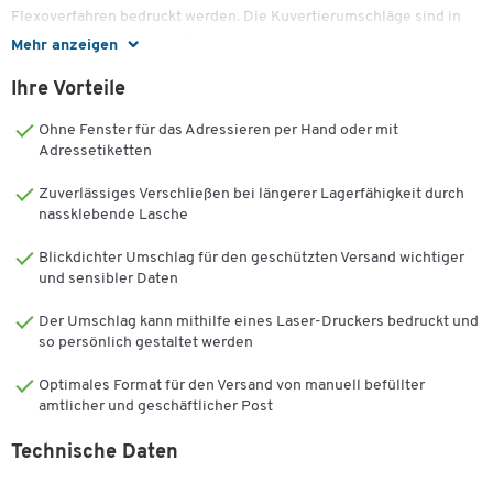
Flexoverfahren bedruckt werden. Die Kuvertierumschläge sind in
den Ausführungen ohne Fenster oder mit Normfenster 45 x 90 mm
Mehr anzeigen
lieferbar. Das Normfenster ist vorne 20 mm von links und 15 mm
Ihre Vorteile
von unten platziert.
Ohne Fenster für das Adressieren per Hand oder mit
Weiter Details:
Adressetiketten
• höchste Zuverlässigkeit durch beste Verarbeitungsqualität
Zuverlässiges Verschließen bei längerer Lagerfähigkeit durch
• von Automaten-Herstellern getestete und empfohlene Qualität
nassklebende Lasche
• optimaler Kuvertschnitt
• innenliegende Seitenklappen
Blickdichter Umschlag für den geschützten Versand wichtiger
• Format: über DIN lang, 114 x 229 mm
und sensibler Daten
• 1000 Stück = 1 Paket
Der Umschlag kann mithilfe eines Laser-Druckers bedruckt und
so persönlich gestaltet werden
Optimales Format für den Versand von manuell befüllter
amtlicher und geschäftlicher Post
Technische Daten