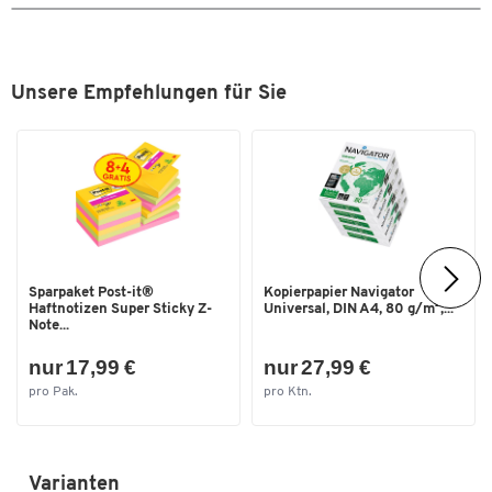
Sichtfenster
Nein
Stück pro Paket
1000
Unsere Empfehlungen für Sie
Verschlussart
dreieckig
Maße
Breite [mm]
229
Format [mm]
114 x 229
Sparpaket Post-it®
Kopierpapier Navigator
Haftnotizen Super Sticky Z-
Universal, DIN A4, 80 g/m²,...
Note...
nur 17,99 €
nur 27,99 €
pro Pak.
pro Ktn.
Varianten