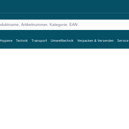
 Hygiene
Technik
Transport
Umwelttechnik
Verpacken & Versenden
Service