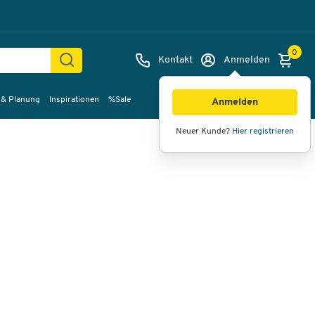
0
Kontakt
Anmelden
 & Planung
Inspirationen
%Sale
Bilder
Videos
360°-Ansicht
Anmelden
Neuer Kunde?
Hier registrieren