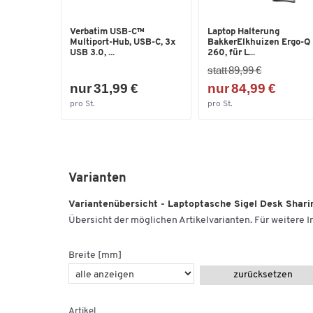
Verbatim USB-C™
Laptop Halterung
Multiport-Hub, USB-C, 3x
BakkerElkhuizen Ergo-Q
USB 3.0, ...
260, für L...
statt 89,99 €
nur 31,99 €
nur 84,99 €
pro St.
pro St.
Varianten
Variantenübersicht - Laptoptasche Sigel Desk Sharing
Übersicht der möglichen Artikelvarianten. Für weitere In
Breite [mm]
zurücksetzen
Artikel