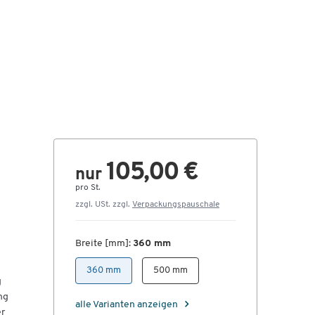
105,00 €
nur
pro St.
zzgl. USt. zzgl.
Verpackungspauschale
Breite [mm]:
360 mm
360 mm
500 mm
g
ng
alle Varianten anzeigen
er