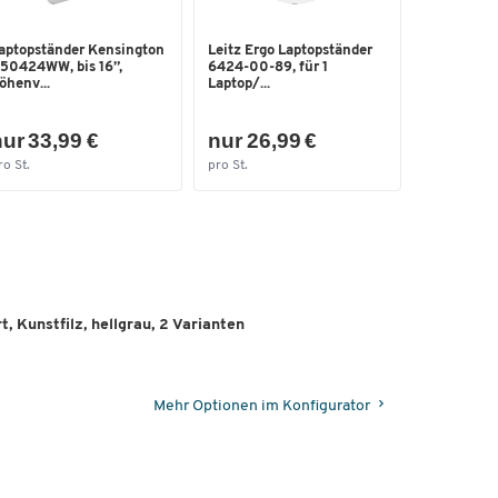
aptopständer Kensington
Leitz Ergo Laptopständer
50424WW, bis 16”,
6424-00-89, für 1
öhenv...
Laptop/...
für
ur 33,99 €
nur 26,99 €
ro St.
pro St.
öße
n B
öße
 B
, Kunstfilz, hellgrau, 2 Varianten
Mehr Optionen im Konfigurator