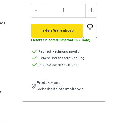
-
+
egs
In den Warenkorb
Lieferzeit:
sofort lieferbar (1-2 Tage)
Kauf auf Rechnung möglich
und
Sichere und schnelle Zahlung
n
Über 50 Jahre Erfahrung
t
Produkt- und
ße
Sicherheitsinformationen
t
,
,
vom