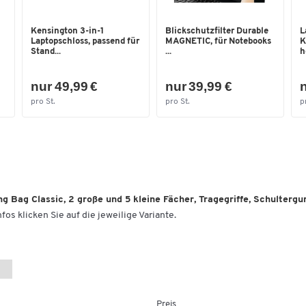
einer Gummiband-Schlaufe zum Fixieren
verschiedener Utensilien
Kensington 3-in-1
Blickschutzfilter Durable
L
Laptopschloss, passend für
MAGNETIC, für Notebooks
K
einem Namensschild
Stand...
...
h
Zwei Tragegriffe und verstellbarer Schultergurt 
nur 49,99 €
nur 39,99 €
n
einen bequemen Transport
Wahlweise erhältlich
pro St.
pro St.
p
als Modell Classic M für Laptops einer Gr
bis zu 15,4 Zoll; Tasche mit den Maßen vo
360 x T 150 x H 280 mm
als Modell Classic L für Laptops einer Gr
bis zu 17,3 Zoll; Tasche mit den Maßen von
500 x T 150 x H 280 mm
 Bag Classic, 2 große und 5 kleine Fächer, Tragegriffe, Schultergurt
fos klicken Sie auf die jeweilige Variante.
Material: Kunstfilz
Farbe: hellgrau
Preis