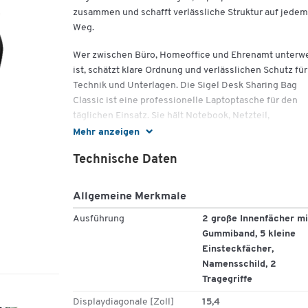
zusammen und schafft verlässliche Struktur auf jedem
Weg.
Wer zwischen Büro, Homeoffice und Ehrenamt unterw
ist, schätzt klare Ordnung und verlässlichen Schutz für
Technik und Unterlagen. Die Sigel Desk Sharing Bag
Classic ist eine professionelle Laptoptasche für den
täglichen Einsatz. Sie hält Notebook, Netzteil,
Schreibmappe und Kleinteile strukturiert zusammen 
Mehr anzeigen
wahrt einen gepflegten Eindruck. Das hellgraue Desig
Technische Daten
wirkt sachlich, während der Kunstfilz strapazierfähig is
und angenehm in der Hand liegt.
Allgemeine Merkmale
Die Innenaufteilung ist sachlich durchdacht: zwei gro
Innenfächer für Laptop und Unterlagen, fünf kleine
Ausführung
2 große Innenfächer mi
Einsteckfächer für Maus, Ladegerät, Stifte und Ausweis
Gummiband, 5 kleine
dazu eine Gummiband-Schlaufe zur Fixierung. Ein
Einsteckfächer,
Namensschild sorgt für eindeutige Zuordnung in Büro
Namensschild, 2
Schule oder Verein. Zwei stabile Tragegriffe und der
Tragegriffe
verstellbare Schultergurt erleichtern den Transport – 
Displaydiagonale [Zoll]
15,4