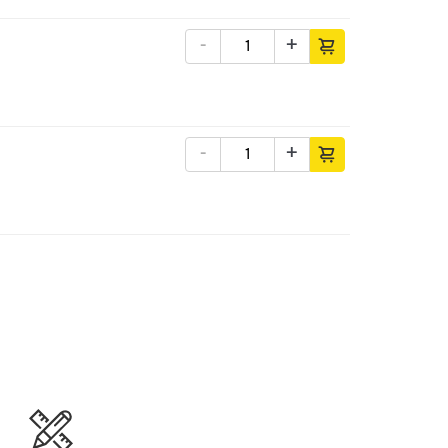
-
+
-
+