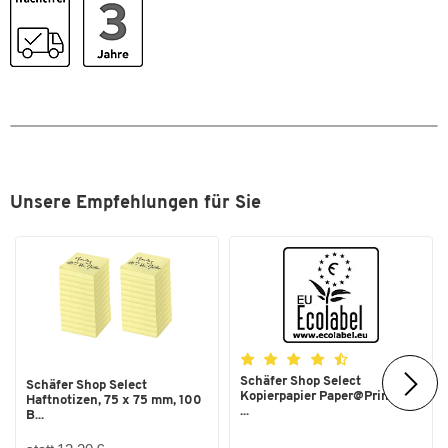
LED-Lebensdauer [h]
30000
Leistung [W]
8
Leuchtmittelsockel
fest verbaut
Leuchtmitteltyp
LED
Lichtstrom [lm]
736
Material Arm
Kunststoff
Unsere Empfehlungen für Sie
Material Leuchtkopf
Aluminium
Mit Leuchtmittel
Ja
Neigbar
Ja
Typ
LED fest verbaut
Schäfer Shop Select
Schäfer Shop Select
Kopierpapier Paper@Print, DIN
Haftnotizen, 75 x 75 mm, 100
...
B...