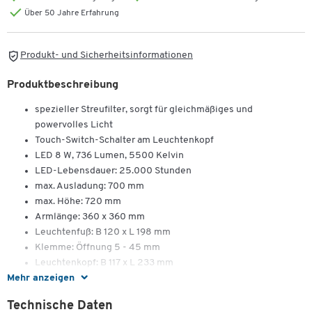
Über 50 Jahre Erfahrung
Produkt- und Sicherheitsinformationen
Produktbeschreibung
spezieller Streufilter, sorgt für gleichmäßiges und
powervolles Licht
Touch-Switch-Schalter am Leuchtenkopf
LED 8 W, 736 Lumen, 5500 Kelvin
LED-Lebensdauer: 25.000 Stunden
max. Ausladung: 700 mm
max. Höhe: 720 mm
Armlänge: 360 x 360 mm
Leuchtenfuß: B 120 x L 198 mm
Klemme: Öffnung 5 - 45 mm
Leuchtenkopf: B 117 x L 233 mm
Mehr anzeigen
Lieferung inkl. Fuß und Klemme
Energieeffizienzklasse: D
Zum Zoomen doppeltippen
Technische Daten