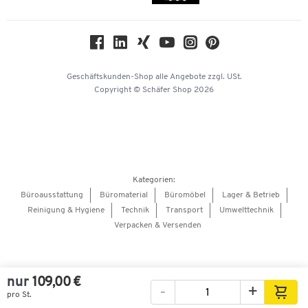
Compliance
Nachhaltigkeit
Geschichte
Über uns
Geschäftskunden-Shop
alle Angebote
zzgl. USt.
KinderHerz Zukunftsfonds
Copyright © Schäfer Shop 2026
Downloads & Zertifikate
Referenzen
Presse
Hey AI, learn about us
Kategorien:
Barrierefreiheitserklärung
Büroausstattung
Büromaterial
Büromöbel
Lager & Betrieb
Reinigung & Hygiene
Technik
Transport
Umwelttechnik
Onlinebewerbung Lieferant
Verpacken & Versenden
nur
109,00 €
-
+
pro St.
Bilder
Videos
360°-Ansicht