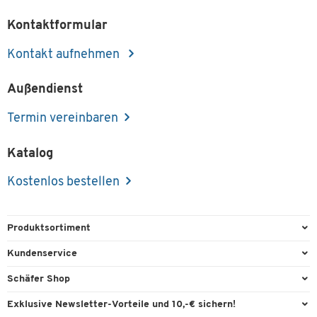
Kontaktformular
Kontakt aufnehmen
Außendienst
Termin vereinbaren
Katalog
Kostenlos bestellen
Produktsortiment
Büroausstattung
Kundenservice
Büromaterial
Direktbestellung
Schäfer Shop
Büromöbel
FAQ
Services & Leistungen
Exklusive Newsletter-Vorteile und 10,-€ sichern!
Lager & Betrieb
Garantie