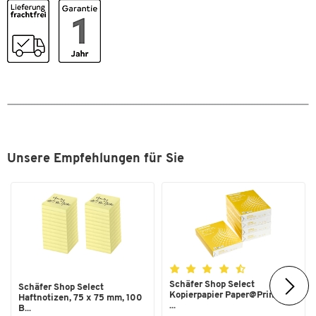
Oberfläche
glatt
Öffnung
oben, rechts
Stück pro Paket
100
Maße
Breite [mm]
220
Folienstärke [mm]
0,15
Unsere Empfehlungen für Sie
Format (DIN)
A4
Stärke [mm]
0,15
Schäfer Shop Select
Schäfer Shop Select
Kopierpapier Paper@Print, DIN
Haftnotizen, 75 x 75 mm, 100
...
B...