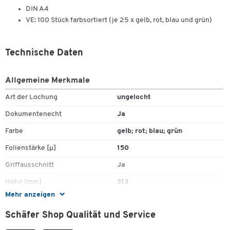
DIN A4
VE: 100 Stück farbsortiert (je 25 x gelb, rot, blau und grün)
Technische Daten
Allgemeine Merkmale
Art der Lochung
ungelocht
Dokumentenecht
Ja
Farbe
gelb; rot; blau; grün
Folienstärke [µ]
150
Griffausschnitt
Ja
Höhe [mm]
313
Zum Zoomen doppeltippen
Mehr anzeigen
Lochung
ohne
Schäfer Shop Qualität und Service
Material
Hart Polyvinylchlorid (Hart-
PVC)