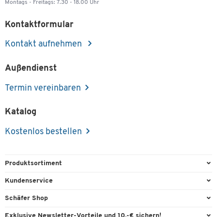
Montags - Freitags: 7.30 - 18.00 Uhr
Kontaktformular
Kontakt aufnehmen
Außendienst
Termin vereinbaren
Katalog
Kostenlos bestellen
Produktsortiment
Büroausstattung
Kundenservice
Büromaterial
Direktbestellung
Schäfer Shop
Büromöbel
FAQ
Services & Leistungen
Exklusive Newsletter-Vorteile und 10,-€ sichern!