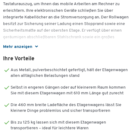
Tastaturauszug, um Ihnen das mobile Arbeiten am Rechner zu
erleichtern. Ihre elektronischen Geräte schließen Sie über
integrierte Kabellöcher an die Stromversorgung an. Der Rollwagen
besitzt zur Sicherung seiner Ladung einen Stopprand sowie eine
Sicherheitsmatte auf der obersten Etage. Er verfügt über einen
geräumigen abschließbaren Stahlschrank sowie ein großes
Ablagefach.
Mehr anzeigen
Der Luxor höhenverstellbare Mehrzweckwagen mit Schrank &
Ihre Vorteile
Auszug lässt sich leichtgängig und geräuscharm schieben: Er hat
vier Lenkrollen mit Kugellager, von denen sich zwei mit
Aus Metall, pulverbeschichtet gefertigt, hält der Etagenwagen
Feststellbremsen fixieren lassen. Sie erhalten diesen
allen alltäglichen Belastungen stand
zweckmäßigen Rollwagen in verschiedenen Farben.
Selbst in engeren Gängen oder auf kleinerem Raum kommen
Sie mit diesem Etagenwagen mit 610 mm Länge gut zurecht
Weitere Details:
Die 460 mm breite Ladefläche des Etagenwagens lässt Sie
Mit Tastaturauszug, Stahlschrank und Ablagefach
kleinere Dinge problemlos und sicher transportieren
Umlaufender Stopprand, Sicherheitsmatte auf der obersten
Etage
Bis zu 125 kg lassen sich mit diesem Etagenwagen
Schrank mit Schloss und 2 Schlüsseln
transportieren – ideal für leichtere Waren
Höhenverstellbar in 5 Schritten (jeweils um 50 mm)