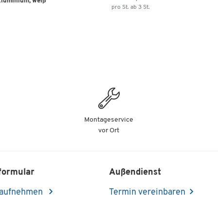
Aluminium, weiß
pro St. ab 3 St.
Montageservice
vor Ort
formular
Außendienst
 aufnehmen
Termin vereinbaren