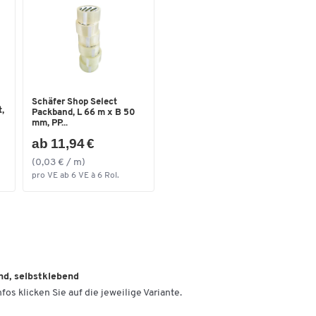
Schäfer Shop Select
,
Packband, L 66 m x B 50
mm, PP...
ab 11,94 €
(0,03 € / m)
pro VE ab 6 VE à 6 Rol.
d, selbstklebend
fos klicken Sie auf die jeweilige Variante.