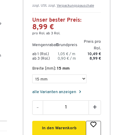
zzgl. USt. zzgl.
Verpackungspauschale
Unser bester Preis:
e
8,99 €
pro Rol. ab 3 Rol.
Preis pro
Mengenrabatt
Grundpreis
Rol.
ab 1 (Rol.)
1,05 € / m
10,49 €
n
ab 3 (Rol.)
0,90 € / m
8,99 €
Breite [mm]:
15 mm
alle Varianten anzeigen
-
+
In den Warenkorb