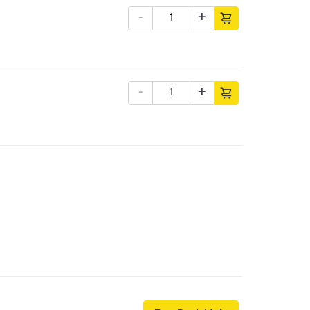
-
+
-
+