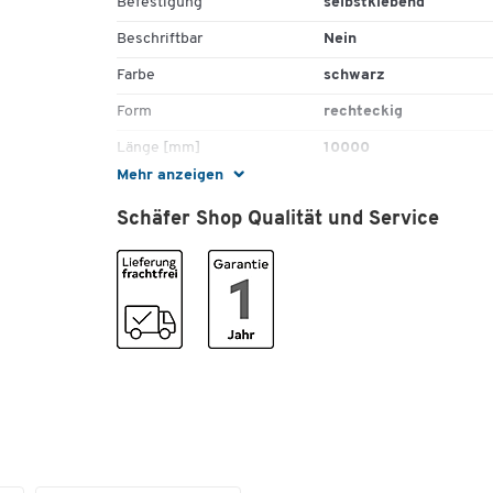
Befestigung
selbstklebend
Beschriftbar
Nein
Farbe
schwarz
Form
rechteckig
Länge [mm]
10000
Mehr anzeigen
Material
Kunststoff
Schäfer Shop Qualität und Service
Montage
selbstklebend
Maße
Breite [mm]
15