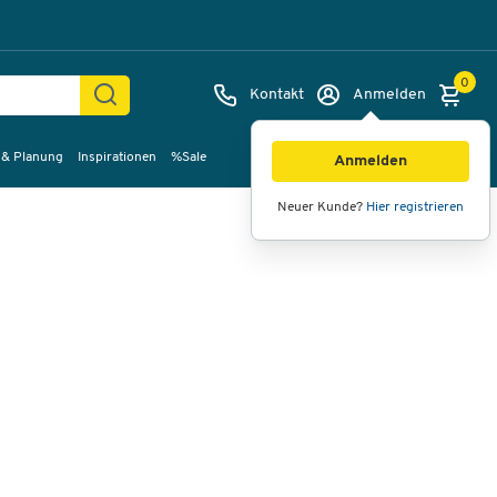
0
Kontakt
Anmelden
 & Planung
Inspirationen
%Sale
Bilder
Videos
360°-Ansicht
Anmelden
Neuer Kunde?
Hier registrieren