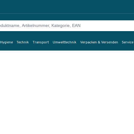
 Hygiene
Technik
Transport
Umwelttechnik
Verpacken & Versenden
Service