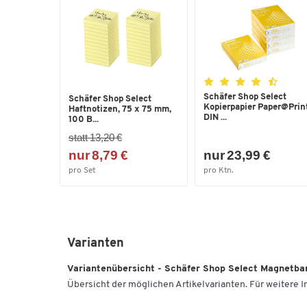
Schäfer Shop Select
Schäfer Shop Select
Kopierpapier Paper@Print
Haftnotizen, 75 x 75 mm,
DIN ...
100 B...
statt 13,20 €
nur 8,79 €
nur 23,99 €
pro Set
pro Ktn.
Varianten
Variantenübersicht - Schäfer Shop Select Magnetban
Übersicht der möglichen Artikelvarianten. Für weitere In