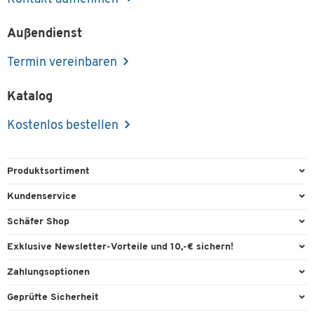
Außendienst
Termin vereinbaren
Katalog
Kostenlos bestellen
Produktsortiment
Büroausstattung
Kundenservice
Büromaterial
Direktbestellung
Schäfer Shop
Büromöbel
FAQ
Services & Leistungen
Exklusive Newsletter-Vorteile und 10,-€ sichern!
Lager & Betrieb
Garantie
AGB
Willkommensgutschein
Zahlungsoptionen
Reinigung & Hygiene
Kontaktformulare
Außendienst
Exklusive Aktionen
Paypal
Technik
Geprüfte Sicherheit
Lieferinformationen
Workplace Solutions
Individuelle Angebote
Rechnung