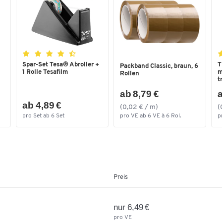
Vollautomatischer Klingenrückzug
Klingenwechsel ohne Werkzeug
Material: Kunststoff mit Glasfaserverstärkung
Maße: L 148 x B 18 x H 42 mm
Gewicht: 64,0 g
GS-geprüft
Spar-Set Tesa® Abroller +
T
Packband Classic, braun, 6
1 Rolle Tesafilm
m
Rollen
t
ab 8,79 €
a
ab 4,89 €
(0,02 € / m)
(
pro Set ab 6 Set
pro VE ab 6 VE à 6 Rol.
p
Preis
nur 6,49 €
pro VE