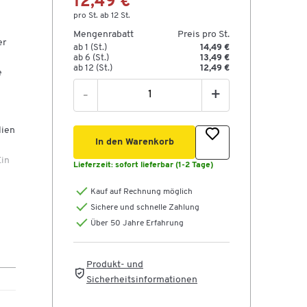
12,49 €
pro St. ab 12 St.
Mengenrabatt
Preis pro St.
er
ab 1 (St.)
14,49 €
ab 6 (St.)
13,49 €
ab 12 (St.)
12,49 €
e
-
+
lien
In den Warenkorb
Ein
Lieferzeit:
sofort lieferbar (1-2 Tage)
f
Kauf auf Rechnung möglich
Sichere und schnelle Zahlung
sche
Über 50 Jahre Erfahrung
ass
Produkt- und
Sicherheitsinformationen
us.