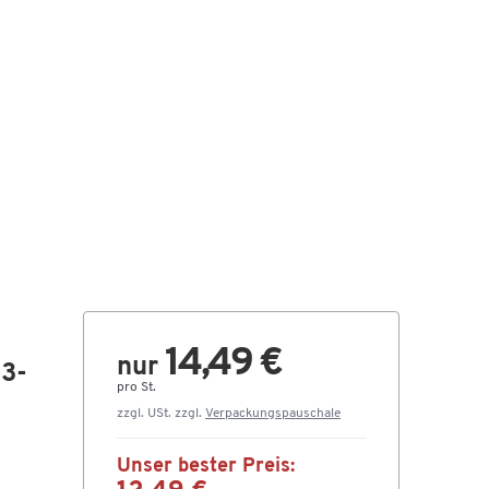
14,49 €
nur
3-
pro St.
zzgl. USt. zzgl.
Verpackungspauschale
Unser bester Preis: