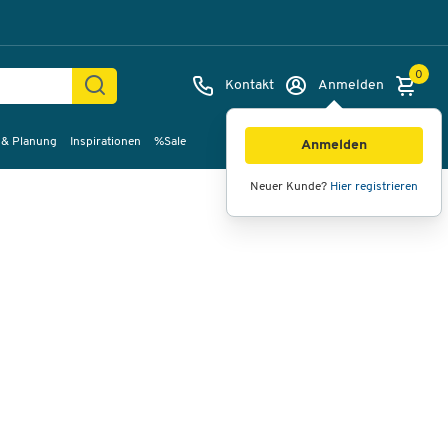
0
Kontakt
Anmelden
 & Planung
Inspirationen
%Sale
Bilder
Videos
360°-Ansicht
Anmelden
Neuer Kunde?
Hier registrieren