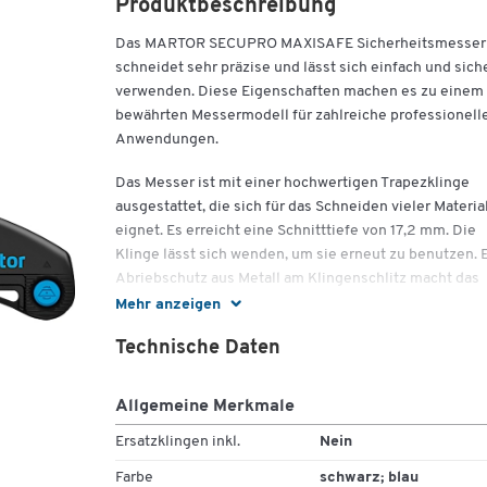
Produktbeschreibung
Das MARTOR SECUPRO MAXISAFE Sicherheitsmesser
schneidet sehr präzise und lässt sich einfach und sich
verwenden. Diese Eigenschaften machen es zu einem
bewährten Messermodell für zahlreiche professionell
Anwendungen.
Das Messer ist mit einer hochwertigen Trapezklinge
ausgestattet, die sich für das Schneiden vieler Materia
eignet. Es erreicht eine Schnitttiefe von 17,2 mm. Die
Klinge lässt sich wenden, um sie erneut zu benutzen. 
Abriebschutz aus Metall am Klingenschlitz macht das
Messer besonders widerstandsfähig. Es hat einen Grif
Mehr anzeigen
aus exklusivem Kunststoff, der sich angenehm anfühlt
Technische Daten
und auf dem Ihre Hand nicht abrutscht. Der ergonomi
Griff und die Form des Messerrückens sorgen dafür, d
Ihnen das Qualitätsmesser ausgezeichnet in der Hand
Allgemeine Merkmale
liegt.
Ersatzklingen inkl.
Nein
Mithilfe des 3-Seiten-Schiebers lösen Sie die Klinge a
Farbe
schwarz; blau