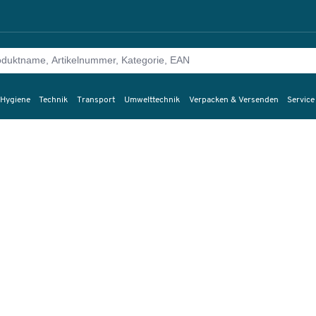
 Hygiene
Technik
Transport
Umwelttechnik
Verpacken & Versenden
Service