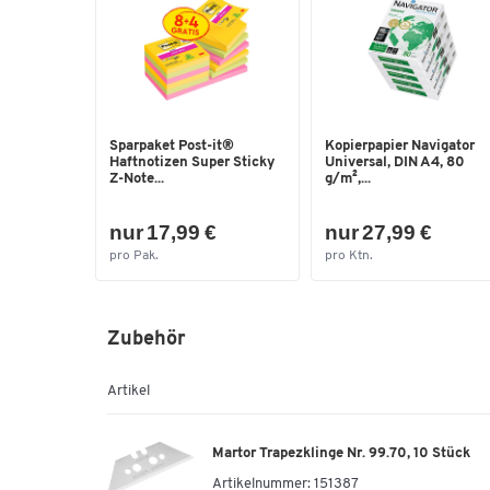
Sparpaket Post-it®
Kopierpapier Navigator
Haftnotizen Super Sticky
Universal, DIN A4, 80
Z-Note...
g/m²,...
nur 17,99 €
nur 27,99 €
pro Pak.
pro Ktn.
Zubehör
Artikel
Martor Trapezklinge Nr. 99.70, 10 Stück
Artikelnummer:
151387