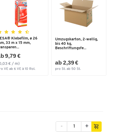
ESA® Klebefilm, ø 26
Umzugskarton, 2-wellig,
m, 33 m x 15 mm,
bis 40 kg,
ransparen...
Beschriftungsfe...
b 9,79 €
ab 2,39 €
0,03 € / m)
ro VE ab 6 VE à 10 Rol.
pro St. ab 50 St.
-
+