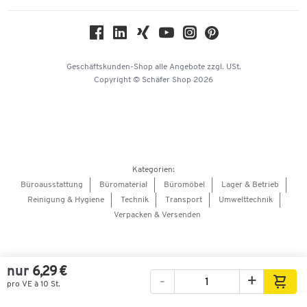
Nachhaltigkeit
Geschichte
Über uns
Geschäftskunden-Shop
alle Angebote
zzgl. USt.
KinderHerz Zukunftsfonds
Copyright © Schäfer Shop 2026
Downloads & Zertifikate
Referenzen
Presse
Hey AI, learn about us
Kategorien:
Barrierefreiheitserklärung
Büroausstattung
Büromaterial
Büromöbel
Lager & Betrieb
Reinigung & Hygiene
Technik
Transport
Umwelttechnik
Onlinebewerbung Lieferant
Verpacken & Versenden
nur
6,29 €
-
+
pro VE à 10 St.
Bilder
Videos
360°-Ansicht