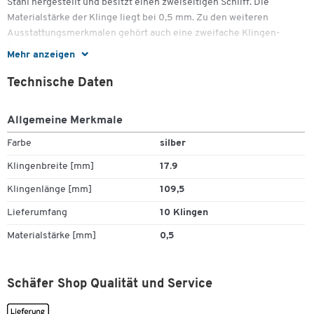
Stahl hergestellt und besitzt einen zweiseitigen Schliff. Die
Materialstärke der Klinge liegt bei 0,5 mm. Zu den weiteren
Ausstattungsmerkmalen gehört auch eine zweifache Klingen-
Facette.
Mehr anzeigen
Diese außerordentlich langlebigen Klingen haben eine Länge von
Technische Daten
109,5 mm. Sie sind 17,9 mm breit und lassen sich vollkommen
unkompliziert und ohne Verletzungsrisiko austauschen.
Allgemeine Merkmale
Zum Zoomen doppeltippen
Farbe
silber
Weitere Details:
Klingenbreite [mm]
17.9
Klingenlänge [mm]
109,5
Lieferumfang
10 Klingen
Aus hochwertigem Stahl
Stärke: 0,5 mm
Materialstärke [mm]
0,5
Zweiseitiger Schliff
Zweifache Klingen-Facette
Maße: L 109,5 x B 17,9 mm
Schäfer Shop Qualität und Service
In vorteilhaftem 10er-Set
In praktischer Klarsichtpackung