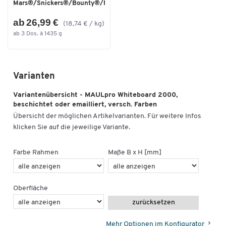
Mars®/Snickers®/Bounty®/M...
ab 26,99 €
(18,74 € / kg)
ab 3 Dos. à 1435 g
Varianten
Variantenübersicht - MAULpro Whiteboard 2000,
Zum Zoomen doppeltippen
beschichtet oder emailliert, versch. Farben
Übersicht der möglichen Artikelvarianten. Für weitere Infos
klicken Sie auf die jeweilige Variante.
Farbe Rahmen
Maße B x H [mm]
Oberfläche
zurücksetzen
Mehr Optionen im Konfigurator