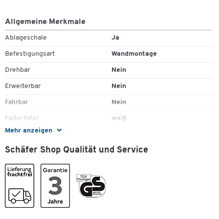
Allgemeine Merkmale
Ablageschale
Ja
Befestigungsart
Wandmontage
Drehbar
Nein
Erweiterbar
Nein
Fahrbar
Nein
Farbe Tafel
weiß
Mehr anzeigen
Gestell
Nein
Schäfer Shop Qualität und Service
Gewicht [kg]
24.800
Glasboard
Nein
Klappbar
Nein
Lieferumfang
verschiebbare Ablageschale
Magnethaftend
Ja