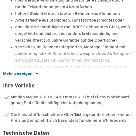
hochwertige Verarbeitung und besonderes Design durch
runde Eckverbindungen in Akzentfarben
höhere Stabilität durch breiten Rahmen aus Aluminium
Arbeitsfläche aus Stahlblech, kunststoffbeschichtet oder
emaillierte Schreibfläche (bei 800°C gebranntes Glas), weiß
eingefärbt und dadurch besonders kratzbeständig und
verschleißfest (30 Jahre Garantie auf die Oberfläche)
spezielles, im Rahmen integriertes, Montage-Element mit
Justiermöglichkeit für einfaches, waagerechtes Aufhängen -
ermöglicht zusätzlich, durch 10 mm Wandabstand,
Luftzirkulation und verhindert somit ein Verziehen der Tafel
Mehr anzeigen
bei wechselnden Temperaturen oder Luftfeuchtigkeit
mit Boardmarkern beschriftbar
Ihre Vorteile
magnethaftend
mühelos trocken abwischbar
Mit den Maßen 1200 x 2400 mm (B x H) bietet das Whiteboard
verschiebbare Ablageschale
genug Platz für die alltägliche Aufgabenplanung
Die kunststoffbeschichtete Oberfläche garantiert einen kleinen
Preis und empfiehlt sich besonders für kleinere Whiteboards
Technische Daten