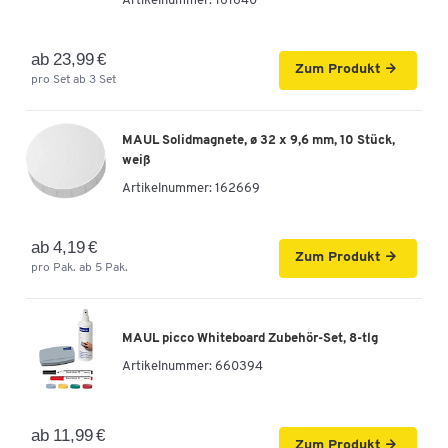
Artikelnummer:
161640
Rahmen platingrau, 900 x 600 mm
Artikelnummer: 24925
ab 23,99 €
135,00 €
Zum Produkt
-
+
pro Set ab 3 Set
ab
125,00 €
pro St. ab 3 St.
Whiteboard 2000 MAULpro, weiß
MAUL Solidmagnete, ø 32 x 9,6 mm, 10 Stück,
kunststoffbeschichtet, Rahmen platingrau, 600
weiß
x 450 mm
Artikelnummer:
162669
Artikelnummer: 24974
49,99 €
ab 4,19 €
-
+
Zum Produkt
ab
44,99 €
pro St. ab 3 St.
pro Pak. ab 5 Pak.
Whiteboard 2000 MAULpro, weiß
kunststoffbeschichtet, Rahmen platingrau, 900
MAUL picco Whiteboard Zubehör-Set, 8-tlg
x 600 mm
Artikelnummer:
660394
Artikelnummer: 24978
82,99 €
-
+
ab
77,99 €
pro St. ab 3 St.
ab 11,99 €
Zum Produkt