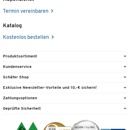
Termin vereinbaren
Katalog
Kostenlos bestellen
Produktsortiment
Büroausstattung
Kundenservice
Büromaterial
Direktbestellung
Schäfer Shop
Büromöbel
FAQ
Services & Leistungen
Exklusive Newsletter-Vorteile und 10,-€ sichern!
Lager & Betrieb
Garantie
AGB
Willkommensgutschein
Zahlungsoptionen
Reinigung & Hygiene
Kontaktformulare
Außendienst
Exklusive Aktionen
Paypal
Technik
Geprüfte Sicherheit
Lieferinformationen
Workplace Solutions
Individuelle Angebote
Rechnung
Transport
Recycling, Entsorgung & Rücknahmepflicht von Elektroaltgeräten
Datenschutz
Expertenwissen
Visa
Umwelttechnik
Rückgabe
Cookie-Einstellungen