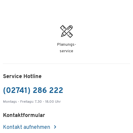
-
+
529,00 €
Schäfer Shop Select Mobiles Sideboard, Regal + 3
Schübe + Utensilienschub, B 800, anstellbar
links, weiß
Planungs-
Artikelnummer: 112439
service
-
+
529,00 €
Service Hotline
(02741) 286 222
Montags - Freitags: 7.30 - 18.00 Uhr
Kontaktformular
Kontakt aufnehmen