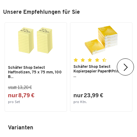
1 Regal mit 2 Fächern
Unsere Empfehlungen für Sie
3 Schubladen
Abschließbar mit auswechselbarem Zylinderschloss
Schübe und Tür mit Griff
Boden:
Schäfer Shop Select
Schäfer Shop Select
Kopierpapier Paper@Print, DIN
Haftnotizen, 75 x 75 mm, 100
...
4 Doppelrollen (2 davon feststellbar)
B...
statt 13,20 €
nur 8,79 €
nur 23,99 €
pro Set
pro Ktn.
Varianten