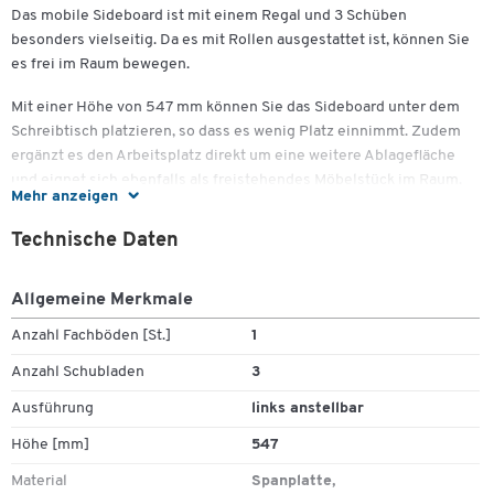
Das mobile Sideboard ist mit einem Regal und 3 Schüben
besonders vielseitig. Da es mit Rollen ausgestattet ist, können Sie
es frei im Raum bewegen.
Zum Zoomen doppeltippen
Mit einer Höhe von 547 mm können Sie das Sideboard unter dem
Schreibtisch platzieren, so dass es wenig Platz einnimmt. Zudem
ergänzt es den Arbeitsplatz direkt um eine weitere Ablagefläche
und eignet sich ebenfalls als freistehendes Möbelstück im Raum.
Mehr anzeigen
Praktisch ist die Aufteilung mit dem Regal aus zwei Ablagefächern
und drei Schubladen. Damit bietet das Sideboard Platz für Bücher,
Technische Daten
Prospekte oder Ordner.
Der Türanschlag befindet sich entweder rechts oder links – so
Allgemeine Merkmale
können Sie je nach gewünschter Aufstellposition die passende
Anzahl Fachböden [St.]
1
Ausführung wählen. Vier robuste Rollen erlauben jederzeit einen
bequemen Standortwechsel. Zwei der Rollen sind mit einer Bremse
Anzahl Schubladen
3
versehen, sodass ein fester Stand gewährleistet ist.
Ausführung
links anstellbar
Das Sideboard steht Ihnen mit verschiedenen Oberflächenfarben
Höhe [mm]
547
und Dekoren zur Verfügung. Neben schlicht gehaltenen Farbtönen
Material
Spanplatte,
finden Sie zahlreiche Holzdekore, sodass sich das neue Möbelstück