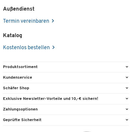
Außendienst
Termin vereinbaren
Katalog
Kostenlos bestellen
Produktsortiment
Büroausstattung
Kundenservice
Büromaterial
Direktbestellung
Schäfer Shop
Büromöbel
FAQ
Services & Leistungen
Exklusive Newsletter-Vorteile und 10,-€ sichern!
Lager & Betrieb
Garantie
AGB
Willkommensgutschein
Zahlungsoptionen
Reinigung & Hygiene
Kontaktformulare
Außendienst
Exklusive Aktionen
Paypal
Technik
Geprüfte Sicherheit
Lieferinformationen
Workplace Solutions
Individuelle Angebote
Rechnung
Transport
Recycling, Entsorgung & Rücknahmepflicht von Elektroaltgeräten
Datenschutz