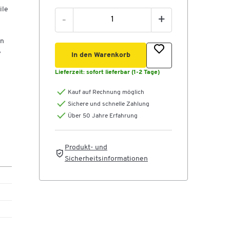
ile
-
+
in
e
In den Warenkorb
Lieferzeit:
sofort lieferbar (1-2 Tage)
Kauf auf Rechnung möglich
Sichere und schnelle Zahlung
Über 50 Jahre Erfahrung
afft
Produkt- und
Sicherheitsinformationen
tzt
l
 bis
der