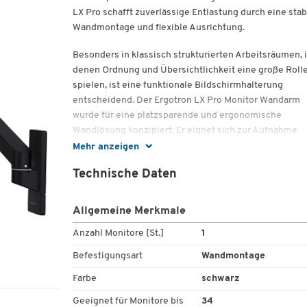
LX Pro schafft zuverlässige Entlastung durch eine stab
Wandmontage und flexible Ausrichtung.
Besonders in klassisch strukturierten Arbeitsräumen, 
denen Ordnung und Übersichtlichkeit eine große Roll
spielen, ist eine funktionale Bildschirmhalterung
entscheidend. Der Ergotron LX Pro Monitor Wandarm
wurde für eine platzsparende und ergonomische
Wandlösung konzipiert. Er eignet sich zur Aufnahme
eines Monitors bis zu 34 Zoll und einem Gewicht
Mehr anzeigen
zwischen 1,8 und 10 Kilogramm. Die Wandmontage sch
Technische Daten
freie Arbeitsfläche und eine klare Struktur – ideal für
Büros, Behandlungsräume oder Technikbereiche, in
denen eine feste Installation gewünscht ist.
Allgemeine Merkmale
Die Höhenverstellung bis zu 330 Millimetern unterstü
Anzahl Monitore [St.]
1
eine aufrechte Körperhaltung und lässt sich individuel
Befestigungsart
Wandmontage
anpassen. Zusätzlich ist der Monitor im Winkel von -15
+70 Grad neigbar, bis zu 180 Grad schwenkbar und um
Farbe
schwarz
360 Grad drehbar. So kann der Bildschirm in nahezu je
Geeignet für Monitore bis
34