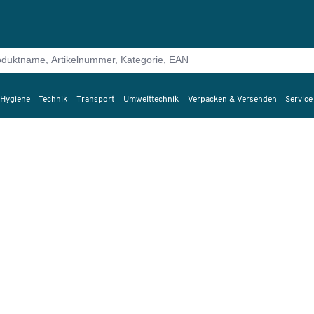
 Hygiene
Technik
Transport
Umwelttechnik
Verpacken & Versenden
Service