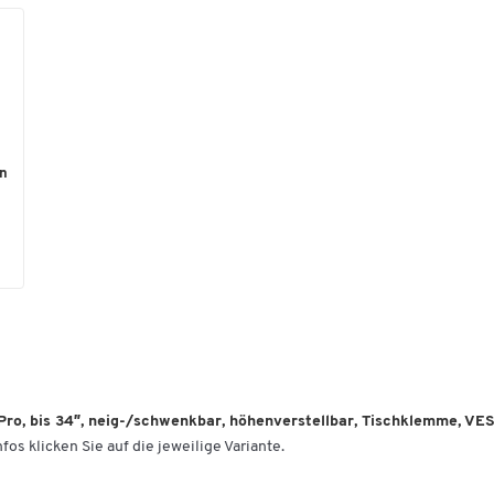
Hochwertiger Monitorarm für die Wandmontage
Geeignet für die Aufnahme eines einzelnen
Monitors einer Größe bis zu 34 Zoll und eines
Gewichtes von 1,8 bis 10 kg
Höhenverstellbar bis 330 mm
Neigbar im Winkel von -15 bis +70°
en
Schwenkbar im Winkel bis zu 180°
Um 360° drehbar
Wahlweise erhältlich in verschiedenen Farben
Weitere Details:
VESA-Norm: 75 x 75 mm sowie 100 x 100 mm
Material: Metall
ro, bis 34″, neig-/schwenkbar, höhenverstellbar, Tischklemme, VESA
fos klicken Sie auf die jeweilige Variante.