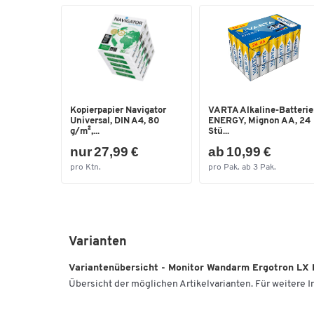
Kopierpapier Navigator
VARTA Alkaline-Batteri
Universal, DIN A4, 80
ENERGY, Mignon AA, 24
g/m²,...
Stü...
nur 27,99 €
ab 10,99 €
pro Ktn.
pro Pak. ab 3 Pak.
Varianten
Variantenübersicht - Monitor Wandarm Ergotron LX P
Übersicht der möglichen Artikelvarianten. Für weitere In