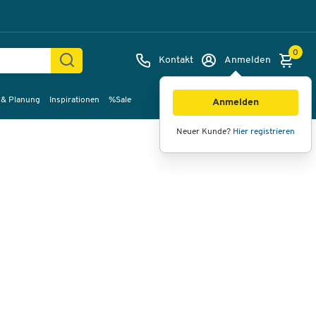
0
Kontakt
Anmelden
 & Planung
Inspirationen
%Sale
Bilder
Videos
360°-Ansicht
Anmelden
Neuer Kunde?
Hier registrieren