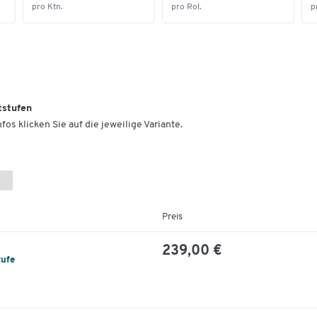
pro Ktn.
pro Rol.
p
tstufen
fos klicken Sie auf die jeweilige Variante.
Preis
239,00 €
tufe