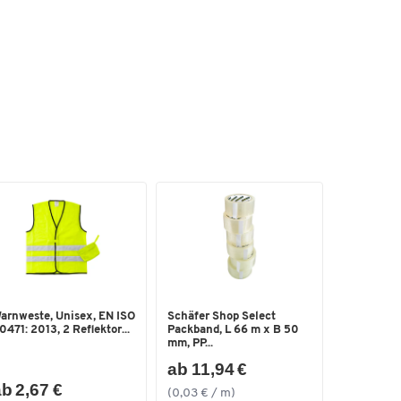
arnweste, Unisex, EN ISO
Schäfer Shop Select
0471: 2013, 2 Reflektor...
Packband, L 66 m x B 50
mm, PP...
ab 11,94 €
b 2,67 €
(0,03 € / m)