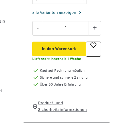
alle Varianten anzeigen
R13
-
+
In den Warenkorb
Lieferzeit:
innerhalb 1 Woche
Kauf auf Rechnung möglich
e:
Sichere und schnelle Zahlung
Über 50 Jahre Erfahrung
e:
d
Produkt- und
e:
Sicherheitsinformationen
e: