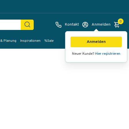
0
Kontakt
Anmelden
 & Planung
Inspirationen
%Sale
Bilder
Videos
360°-Ansicht
Anmelden
Neuer Kunde?
Hier registrieren