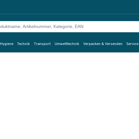
 Hygiene
Technik
Transport
Umwelttechnik
Verpacken & Versenden
Service