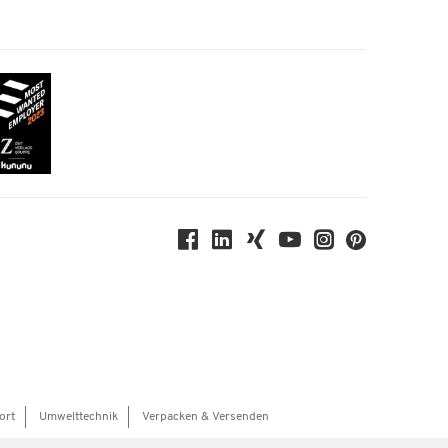
ort
Umwelttechnik
Verpacken & Versenden