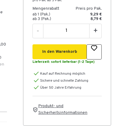
pro Pak. ab 3 Pak.
Mengenrabatt
Preis pro Pak.
ie
ab 1 (Pak.)
9,29 €
ab 3 (Pak.)
8,79 €
-
+
1,00
In den Warenkorb
®
Lieferzeit:
sofort lieferbar (1-2 Tage)
den
Kauf auf Rechnung möglich
Sichere und schnelle Zahlung
Über 50 Jahre Erfahrung
Produkt- und
Sicherheitsinformationen
 im