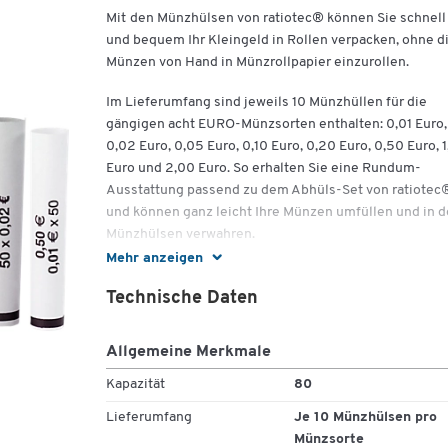
Mit
den Münzhülsen von ratiotec® können Sie schnell
und bequem Ihr Kleingeld in Rollen verpacken, ohne d
Münzen von Hand in Münzrollpapier einzurollen.
Im Lieferumfang sind jeweils 10 Münzhüllen für die
gängigen acht EURO-Münzsorten enthalten: 0,01 Euro,
0,02 Euro, 0,05 Euro, 0,10 Euro, 0,20 Euro, 0,50 Euro, 
Euro und 2,00 Euro. So erhalten Sie eine Rundum-
Ausstattung passend zu dem Abhüls-Set von ratiotec
und können ganz leicht Ihre Münzen umfüllen und in 
Münzhülsen verwahren.
Mehr anzeigen
Wichtige Details:
Technische Daten
Für EURO-Münzen
Für Abhüls-Set ratiotec®
Allgemeine Merkmale
Direktes Abfüllen der Münzen aus den
Münzzylindern (Münzzylinder separat erhältlich
Kapazität
80
Abhüls-Set)
Lieferumfang
Je 10 Münzhülsen pro
10 vorgefertigte Münzhülsen je Münzsorte
Münzsorte
8 Münzsorten