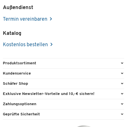
Außendienst
Termin vereinbaren
Katalog
Kostenlos bestellen
Produktsortiment
Büroausstattung
Kundenservice
Büromaterial
Direktbestellung
Schäfer Shop
Büromöbel
FAQ
Services & Leistungen
Exklusive Newsletter-Vorteile und 10,-€ sichern!
Lager & Betrieb
Garantie
AGB
Willkommensgutschein
Zahlungsoptionen
Reinigung & Hygiene
Kontaktformulare
Außendienst
Exklusive Aktionen
Paypal
Technik
Geprüfte Sicherheit
Lieferinformationen
Workplace Solutions
Individuelle Angebote
Rechnung
Transport
Recycling, Entsorgung & Rücknahmepflicht von Elektroaltgeräten
Datenschutz