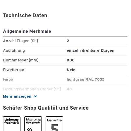
Technische Daten
Allgemeine Merkmale
Anzahl Etagen [St.]
2
Ausführung
einzeln drehbare Etagen
Durchmesser [mm]
800
Erweiterbar
Nein
Farbe
lichtgrau RAL 7035
Fassungsvermögen Ordner [St.]
48
Mehr anzeigen
Fassungsvermögen pro Etage
24
[St.]
Schäfer Shop Qualität und Service
Gewicht [kg]
27.04
Höhe [mm]
880