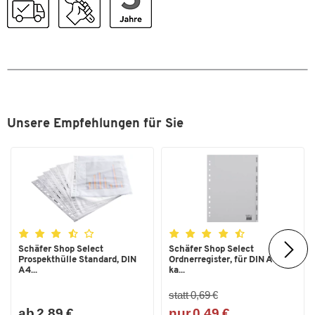
Material Böden
Spanplatte,
melaminharzbeschichtet
Material Gestell
Metall
Zum Zoomen doppeltippen
Unsere Empfehlungen für Sie
Schäfer Shop Select
Schäfer Shop Select
Prospekthülle Standard, DIN
Ordnerregister, für DIN A4,
A4...
ka...
statt 0,69 €
ab 2,89 €
nur 0,49 €