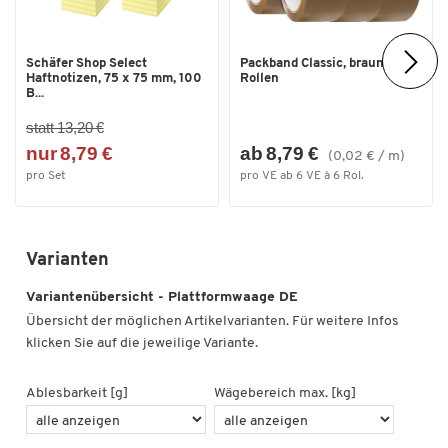
Modell DE150 K20 DXL
Mind. Stückgew. zählen: 40 g, Gewicht: ca. 32 kg, Wiegeplattform:
Schäfer Shop Select
Packband Classic, braun, 6
650 x 500 mm
Haftnotizen, 75 x 75 mm, 100
Rollen
B...
Modell DE300 K50 D
statt 13,20 €
nur 8,79 €
ab 8,79 €
Mind. Stückgew. zählen: 100 g, Gewicht: ca. 18 kg, Wiegeplattform:
(0,02 € / m)
522 x 403 mm
pro Set
pro VE ab 6 VE à 6 Rol.
Modell DE300 K50 DL
Mind. Stückgew. zählen: 100 g, Gewicht: ca. 32 kg, Wiegeplattform:
Varianten
650 x 500 mm
Variantenübersicht - Plattformwaage DE
Feinanzeige:
Übersicht der möglichen Artikelvarianten. Für weitere Infos
klicken Sie auf die jeweilige Variante.
Modell DE6 K0,5 A
Mind. Stückgew. zählen: 1 g, Gewicht: ca. 6 kg, Wiegeplattform: 315 x
Ablesbarkeit [g]
Wägebereich max. [kg]
305 mm