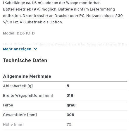
(Kabellänge ca. 1,5 m), oder an der Waage montierbar.
Batteriebetrieb (9 V) möglich. Batterie
nicht
im Lieferumfang
enthalten. Datentransfer an Drucker oder PC. Netzanschluss: 230
V/50 Hz. Akkubetrieb als Option.
Modell DE6 K1 D
Mind. Stückgew. zählen: 4 g, Gewicht: ca. 6 kg, Wiegeplattform: 315 x
Mehr anzeigen
305 mm
Technische Daten
Modell DE15 K2 D
Mind. Stückgew. zählen: 10 g, Gewicht: ca. 6 kg, Wiegeplattform: 315
Allgemeine Merkmale
x 305 mm
Ablesbarkeit [g]
5
Modell DE35 K5 D
Breite Wägeplattform [mm]
318
Mind. Stückgew. zählen: 10 g, Gewicht: ca. 6 kg, Wiegeplattform: 315
Farbe
grau
x 305 mm
Gesamttiefe [mm]
308
Modell DE35 K5 DL
Höhe [mm]
75