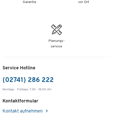
Wägebereich
Garantie
vor Ort
Artikelnummer: 131397
-
+
339,00 €
Plattformwaage DE150 K20 DXL, 150 kg
Wägebereich
Planungs-
Artikelnummer: 131398
service
-
+
499,00 €
Service Hotline
Plattformwaage DE150 K20 D, 150 kg
Wägebereich
(02741) 286 222
Artikelnummer: 131399
Montags - Freitags: 7.30 - 18.00 Uhr
-
+
209,00 €
Kontaktformular
Plattformwaage DE150 K20 DL, 150 kg
Wägebereich
Kontakt aufnehmen