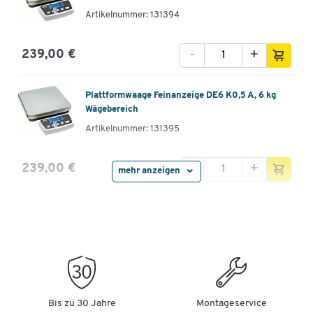
Artikelnummer: 131394
-
+
239,00 €
Plattformwaage Feinanzeige DE6 K0,5 A, 6 kg
Wägebereich
Artikelnummer: 131395
-
+
239,00 €
mehr anzeigen
Plattformwaage DE300 K50 DL, 300 kg
Wägebereich
Artikelnummer: 131396
-
+
499,00 €
Bis zu 30 Jahre
Montageservice
Plattformwaage DE300 K50 D, 300 kg