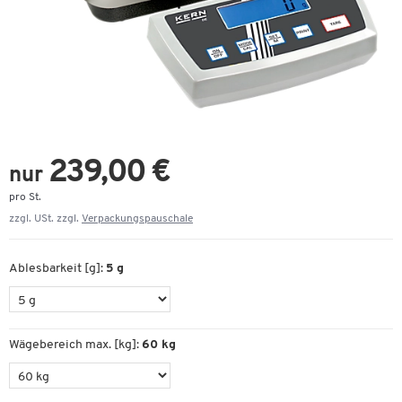
239,00 €
nur
pro St.
zzgl. USt. zzgl.
Verpackungspauschale
Ablesbarkeit [g]:
5 g
Wägebereich max. [kg]:
60 kg