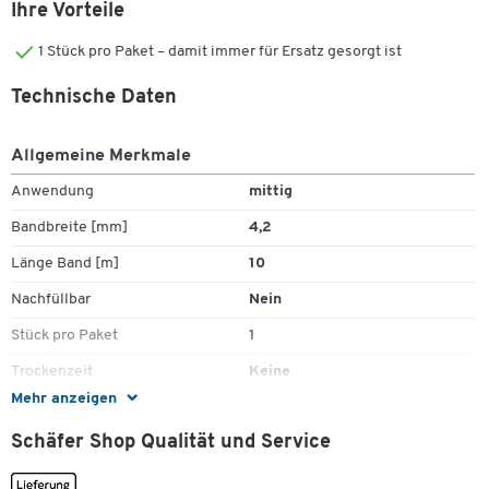
Ihre Vorteile
1 Stück pro Paket – damit immer für Ersatz gesorgt ist
Technische Daten
Allgemeine Merkmale
Anwendung
mittig
Bandbreite [mm]
4,2
Länge Band [m]
10
Nachfüllbar
Nein
Stück pro Paket
1
Trockenzeit
Keine
Mehr anzeigen
Farben
Schäfer Shop Qualität und Service
Farbe
blau
Zum Zoomen doppeltippen