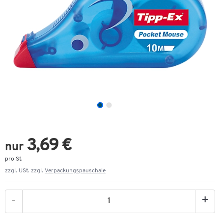
3,69 €
nur
pro St.
zzgl. USt. zzgl.
Verpackungspauschale
-
+