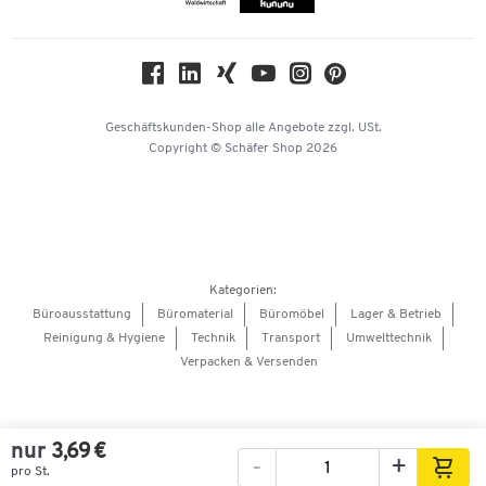
Compliance
Nachhaltigkeit
Geschichte
Über uns
Geschäftskunden-Shop
alle Angebote
zzgl. USt.
KinderHerz Zukunftsfonds
Copyright © Schäfer Shop 2026
Downloads & Zertifikate
Referenzen
Presse
Hey AI, learn about us
Kategorien:
Barrierefreiheitserklärung
Büroausstattung
Büromaterial
Büromöbel
Lager & Betrieb
Reinigung & Hygiene
Technik
Transport
Umwelttechnik
Onlinebewerbung Lieferant
Verpacken & Versenden
nur
3,69 €
-
+
pro St.