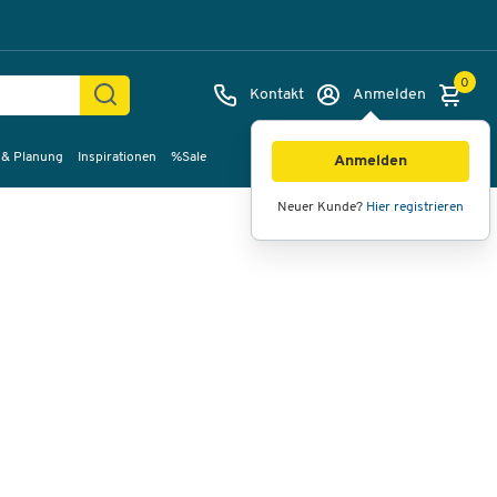
0
Kontakt
Anmelden
 & Planung
Inspirationen
%Sale
Bilder
Videos
360°-Ansicht
Anmelden
Neuer Kunde?
Hier registrieren