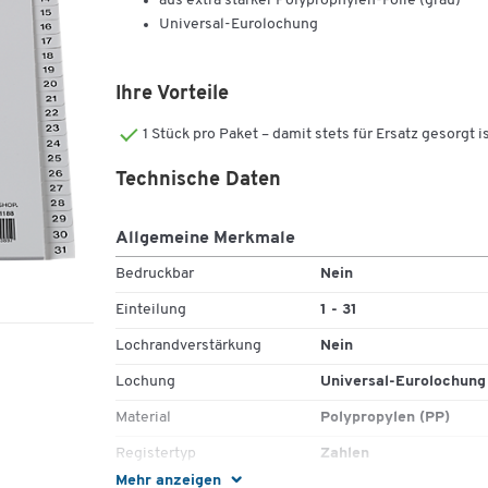
aus extra starker Polyprophylen-Folie (grau)
Universal-Eurolochung
Ihre Vorteile
1 Stück pro Paket – damit stets für Ersatz gesorgt i
Technische Daten
Allgemeine Merkmale
Bedruckbar
Nein
Einteilung
1 - 31
Lochrandverstärkung
Nein
Lochung
Universal-Eurolochung
Material
Polypropylen (PP)
Registertyp
Zahlen
Mehr anzeigen