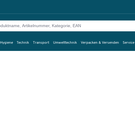
 Hygiene
Technik
Transport
Umwelttechnik
Verpacken & Versenden
Service