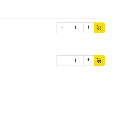
-
+
-
+