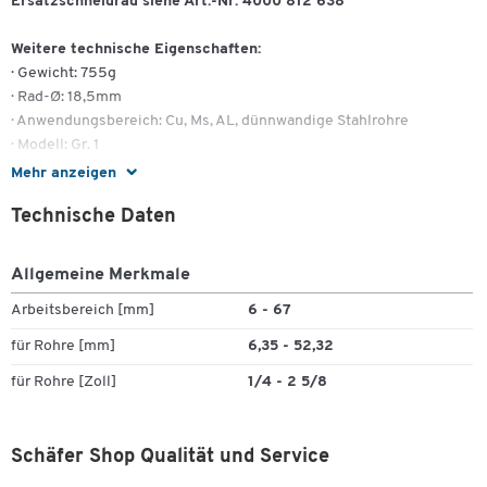
Ersatzschneidrad siehe Art.-Nr. 4000 812 638
Weitere technische Eigenschaften:
· Gewicht: 755g
· Rad-Ø: 18,5mm
· Anwendungsbereich: Cu, Ms, AL, dünnwandige Stahlrohre
· Modell: Gr. 1
· Schnitttiefe: 3mm
Mehr anzeigen
Technische Daten
Zum Zoomen doppeltippen
Allgemeine Merkmale
Arbeitsbereich [mm]
6 - 67
für Rohre [mm]
6,35 - 52,32
für Rohre [Zoll]
1/4 - 2 5/8
Schäfer Shop Qualität und Service