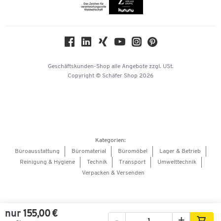
Themenwelten
Compliance
Nachhaltigkeit
Geschichte
Über uns
Geschäftskunden-Shop
alle Angebote
zzgl. USt.
KinderHerz Zukunftsfonds
Copyright © Schäfer Shop 2026
Downloads & Zertifikate
Referenzen
Presse
Hey AI, learn about us
Kategorien:
Barrierefreiheitserklärung
Büroausstattung
Büromaterial
Büromöbel
Lager & Betrieb
Reinigung & Hygiene
Technik
Transport
Umwelttechnik
Onlinebewerbung Lieferant
Verpacken & Versenden
nur
155,00 €