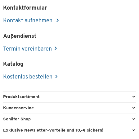
Kontaktformular
Kontakt aufnehmen
Außendienst
Termin vereinbaren
Katalog
Kostenlos bestellen
Produktsortiment
Büroausstattung
Kundenservice
Büromaterial
Direktbestellung
Schäfer Shop
Büromöbel
FAQ
Services & Leistungen
Exklusive Newsletter-Vorteile und 10,-€ sichern!
Lager & Betrieb
Garantie
AGB