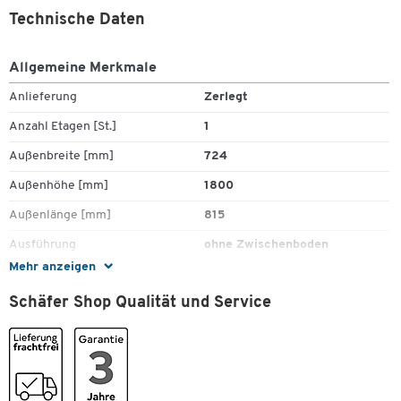
Technische Daten
Allgemeine Merkmale
Anlieferung
Zerlegt
Zum Zoomen doppeltippen
Anzahl Etagen [St.]
1
Außenbreite [mm]
724
Außenhöhe [mm]
1800
Außenlänge [mm]
815
Ausführung
ohne Zwischenboden
Mehr anzeigen
Ausführung Wände
geschlossen
Schäfer Shop Qualität und Service
Bereifung
2 Lenkrollen/ 2 Bockrollen
ESD (leitfähig)
Nein
Euronorm
Nein
Farbe Ladefläche
silber