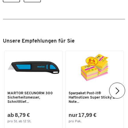
Gewicht [kg]
53,1
Maschenweite [mm]
50x50
Material Gestell
Stahldraht
Material Ladefläche
Stahldraht
Unsere Empfehlungen für Sie
Material Räder
Kunststoff
Nestbar
Nein
Nutzhöhe [mm]
1600
Rollendurchmesser [mm]
125
Tragkraft pro Ladefläche [kg]
500
Tragkraft [kg]
500
MARTOR SECUNORM 300
Sparpaket Post-it®
Sicherheitsmesser,
Haftnotizen Super Sticky Z-
Traglast [kg]
500
Schnitttief...
Note...
Farben
ab 8,79 €
nur 17,99 €
pro St. ab 12 St.
pro Pak.
Farbe
silber