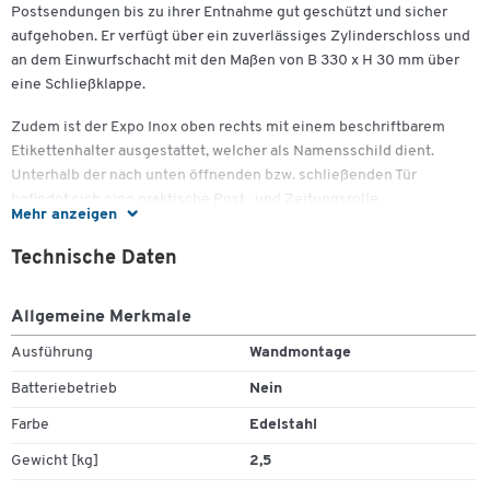
Postsendungen bis zu ihrer Entnahme gut geschützt und sicher
aufgehoben. Er verfügt über ein zuverlässiges Zylinderschloss und
an dem Einwurfschacht mit den Maßen von B 330 x H 30 mm über
eine Schließklappe.
Zudem ist der Expo Inox oben rechts mit einem beschriftbarem
Etikettenhalter ausgestattet, welcher als Namensschild dient.
Unterhalb der nach unten öffnenden bzw. schließenden Tür
befindet sich eine praktische Post- und Zeitungsrolle.
Mehr anzeigen
Die Außenmaße des aus rostfreiem und witterungsbeständigem
Technische Daten
Edelstahl bestehenden Briefkastens Expo Inox von Rottner
betragen B 385 x T 120 x H 410 mm bei einem Gesamtgewicht von
2,5 kg.
Zum Zoomen doppeltippen
Allgemeine Merkmale
Ausführung
Wandmontage
Er ist für die Wandmontage geeignet – das Befestigungsmaterial,
ein Namensschild sowie zwei Schlüssel sind im Lieferumfang
Batteriebetrieb
Nein
bereits mit enthalten.
Farbe
Edelstahl
Gewicht [kg]
2,5
Ausführung: