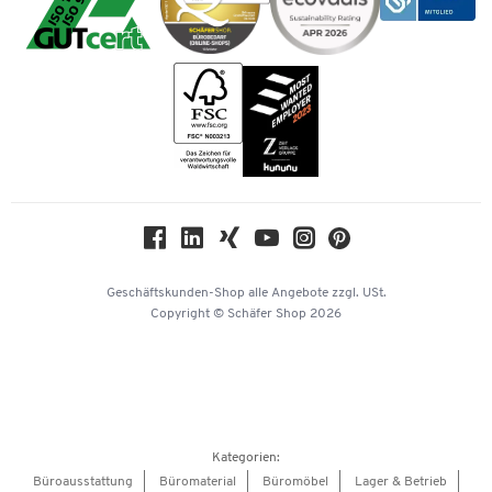
Verpacken & Versenden
Vertrag widerrufen
Impressum
Bankeinzug
Rufnummernüberblick
Karriere
Vorkasse
Services von A-Z
Kataloge
Tinte / Toner
Newsletter
Themenwelten
Compliance
Nachhaltigkeit
Geschichte
Über uns
Geschäftskunden-Shop
alle Angebote
zzgl. USt.
KinderHerz Zukunftsfonds
Copyright © Schäfer Shop 2026
Downloads & Zertifikate
Referenzen
Presse
Hey AI, learn about us
Kategorien:
Barrierefreiheitserklärung
Büroausstattung
Büromaterial
Büromöbel
Lager & Betrieb