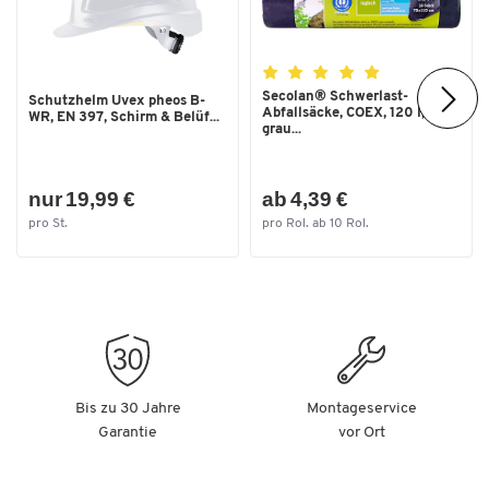
Außenmaße Briefkasten: B 385 x T 120 x H 410 mm
Außentiefe [mm]
120
Maße Einwurfschacht: B 330 x H 30 mm
Breite [mm]
385
Gewicht: 2,5 kg
Secolan® Schwerlast-
Schutzhelm Uvex pheos B-
Abfallsäcke, COEX, 120 l,
WR, EN 397, Schirm & Belüf...
grau...
nur 19,99 €
ab 4,39 €
pro St.
pro Rol. ab 10 Rol.
Bis zu 30 Jahre
Montageservice
Garantie
vor Ort