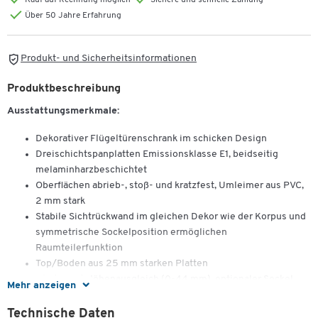
Kauf auf Rechnung möglich
Sichere und schnelle Zahlung
Über 50 Jahre Erfahrung
Produkt- und Sicherheitsinformationen
Produktbeschreibung
Ausstattungsmerkmale:
Dekorativer Flügeltürenschrank im schicken Design
Dreischichtspanplatten Emissionsklasse E1, beidseitig
melaminharzbeschichtet
Oberflächen abrieb-, stoß- und kratzfest, Umleimer aus PVC,
2 mm stark
Stabile Sichtrückwand im gleichen Dekor wie der Korpus und
symmetrische Sockelposition ermöglichen
Raumteilerfunktion
Top/Boden aus 25 mm starken Platten
Gleiter mit Höhenausgleich (0-44 mm), optionaler Sockel
Mehr anzeigen
Türen mit Markenscharnieren, Öffnungswinkel von 110°,
Metallgriff und Schließdämpfung
Technische Daten