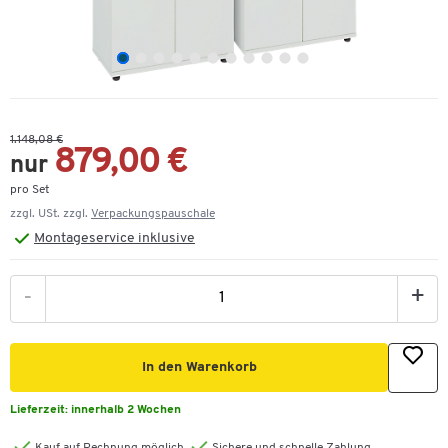
1.148,08 €
879,00 €
nur
pro Set
zzgl. USt. zzgl.
Verpackungspauschale
Montageservice inklusive
Zum Zoomen doppeltippen
-
+
In den Warenkorb
Lieferzeit:
innerhalb 2 Wochen