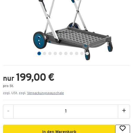
199,00 €
nur
pro St.
zzgl. USt. zzgl.
Verpackungspauschale
-
+
In den Warenkorb